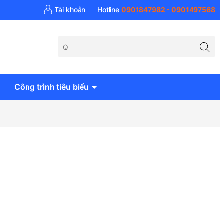
 khí Anh Huy - AH Air
Tài khoản
Hotline
0901847982 - 0901497568
Công trình tiêu biểu