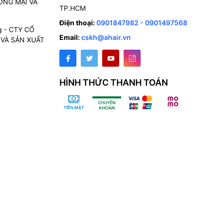
NG MẠI VÀ
TP.HCM
Điện thoại:
0901847982 - 0901497568
g - CTY CỔ
Email:
cskh@ahair.vn
VÀ SẢN XUẤT
HÌNH THỨC THANH TOÁN