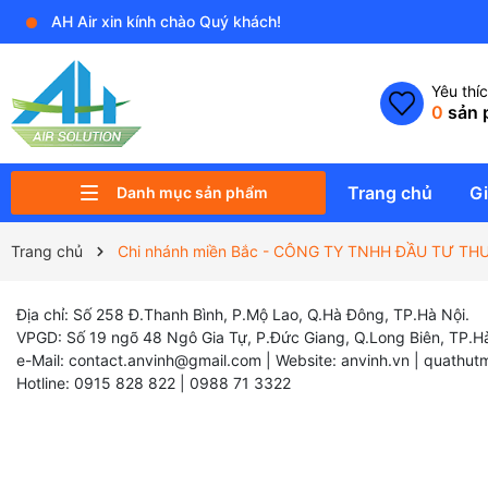
AH Air xin kính chào Quý khách!
Yêu thí
0
sản 
Trang chủ
Gi
Danh mục sản phẩm
PK ĐIỀU KHIỂN VÀ THIẾT BỊ PHỤ
QUẠT NĂNG LƯỢNG MẶT TRỜI
QUẠT SẢI CÁNH RỘNG HVLS
MÁY HÚT ẨM & TẠO ẨM
MÁY & THIẾT BỊ LỌC KHÔNG KHÍ
PHỤ KIỆN ĐIỀU HÒA KHÔNG KHÍ
ỐNG THÔNG GIÓ & PHỤ KIỆN
QUẠT CÔNG NGHIỆP
QUẠT DÂN DỤNG
QUẠT KHÍ TƯƠI SẠCH
Trang chủ
Chi nhánh miền Bắc - CÔNG TY TNHH ĐẦU TƯ T
Địa chỉ: Số 258 Đ.Thanh Bình, P.Mộ Lao, Q.Hà Đông, TP.Hà Nội.
VPGD: Số 19 ngõ 48 Ngô Gia Tự, P.Đức Giang, Q.Long Biên, TP.Hà
e-Mail: contact.anvinh@gmail.com | Website: anvinh.vn | quathut
Hotline: 0915 828 822 | 0988 71 3322