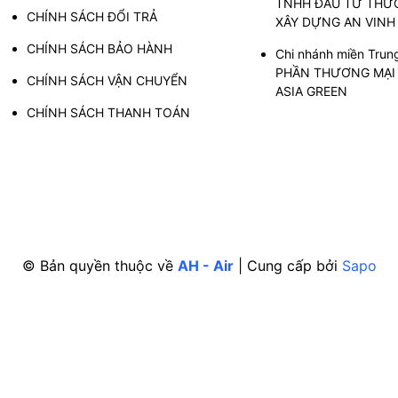
TNHH ĐẦU TƯ THƯƠ
CHÍNH SÁCH ĐỔI TRẢ
XÂY DỰNG AN VINH
CHÍNH SÁCH BẢO HÀNH
Chi nhánh miền Trun
PHẦN THƯƠNG MẠI 
CHÍNH SÁCH VẬN CHUYỂN
ASIA GREEN
CHÍNH SÁCH THANH TOÁN
© Bản quyền thuộc về
AH - Air
|
Cung cấp bởi
Sapo