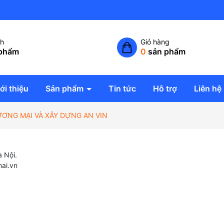
Công ty TNHH giải pháp không
ch
Giỏ hàng
phẩm
0
sản phẩm
ới thiệu
Sản phẩm
Tin tức
Hỗ trợ
Liên hệ
HƯƠNG MẠI VÀ XÂY DỰNG AN VIN
 Nội.
mai.vn