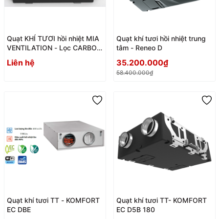
Quạt KHÍ TƯƠI hồi nhiệt MIA
Quạt khí tươi hồi nhiệt trung
VENTILATION - Lọc CARBON
tâm - Reneo D
+ HEPA - Động Cơ AC - Roto
Liên hệ
35.200.000₫
bên ngoài
58.400.000₫
Quạt khí tươi TT - KOMFORT
Quạt khí tươi TT- KOMFORT
EC DBE
EC D5B 180