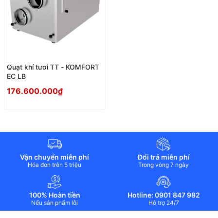
Quạt khí tươi TT - KOMFORT
EC LB
176.600.000₫
Vận chuyển miễn phí
Đổi trả miễn phí
Hóa đơn trên 5 triệu
Trong vòng 7 ngày
100% Hoàn tiền
Hotline: 0901 847 982
Nếu sản phẩm lỗi
Hỗ trợ 24/7