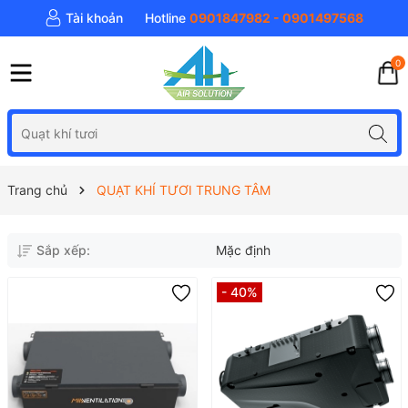
Tài khoản
Hotline
0901847982 - 0901497568
0
Trang chủ
QUẠT KHÍ TƯƠI TRUNG TÂM
Sắp xếp:
Mặc định
- 40%