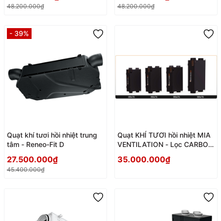
48.200.000₫
48.200.000₫
- 39%
Quạt khí tươi hồi nhiệt trung
Quạt KHÍ TƯƠI hồi nhiệt MIA
tâm - Reneo-Fit D
VENTILATION - Lọc CARBON
+ HEPA + TĨNH ĐIỆN
27.500.000₫
35.000.000₫
45.400.000₫