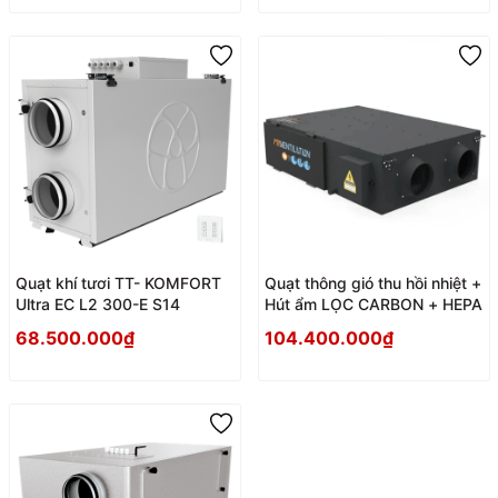
Quạt khí tươi TT- KOMFORT
Quạt thông gió thu hồi nhiệt +
Ultra EC L2 300-E S14
Hút ẩm LỌC CARBON + HEPA
68.500.000₫
104.400.000₫