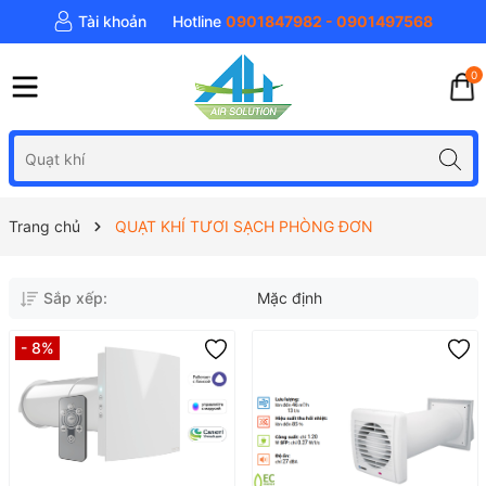
Tài khoản
Hotline
0901847982 - 0901497568
0
Trang chủ
QUẠT KHÍ TƯƠI SẠCH PHÒNG ĐƠN
Sắp xếp:
Mặc định
- 8%