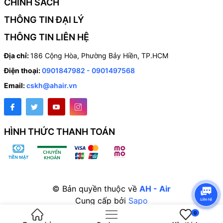
CHÍNH SÁCH
THÔNG TIN ĐẠI LÝ
THÔNG TIN LIÊN HỆ
Địa chỉ:
186 Cộng Hòa, Phường Bảy Hiền, TP.HCM
Điện thoại:
0901847982 - 0901497568
Email:
cskh@ahair.vn
HÌNH THỨC THANH TOÁN
© Bản quyền thuộc về
AH - Air
Cung cấp bởi
Sapo
0