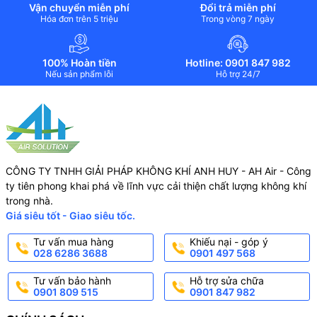
Vận chuyển miễn phí
Đổi trả miễn phí
Hóa đơn trên 5 triệu
Trong vòng 7 ngày
100% Hoàn tiền
Hotline: 0901 847 982
Nếu sản phẩm lỗi
Hỗ trợ 24/7
CÔNG TY TNHH GIẢI PHÁP KHÔNG KHÍ ANH HUY - AH Air - Công
ty tiên phong khai phá về lĩnh vực cải thiện chất lượng không khí
trong nhà.
Giá siêu tốt - Giao siêu tốc.
Tư vấn mua hàng
Khiếu nại - góp ý
028 6286 3688
0901 497 568
Tư vấn bảo hành
Hỗ trợ sửa chữa
0901 809 515
0901 847 982