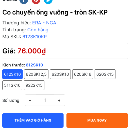
Co chuyển ống vuông - tròn SК-КP
Thương hiệu:
ERA - NGA
Tình trạng:
Còn hàng
Mã SKU:
612SK10KP
Giá:
76.000₫
Kích thước:
612SK10
612SK10
620SK12,5
620SK10
620SK16
620SK15
511SK10
922SK15
−
+
Số lượng:
THÊM VÀO GIỎ HÀNG
MUA NGAY