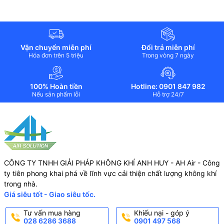
Vận chuyển miễn phí
Đổi trả miễn phí
Hóa đơn trên 5 triệu
Trong vòng 7 ngày
100% Hoàn tiền
Hotline: 0901 847 982
Nếu sản phẩm lỗi
Hỗ trợ 24/7
CÔNG TY TNHH GIẢI PHÁP KHÔNG KHÍ ANH HUY - AH Air - Công
ty tiên phong khai phá về lĩnh vực cải thiện chất lượng không khí
trong nhà.
Giá siêu tốt - Giao siêu tốc.
Tư vấn mua hàng
Khiếu nại - góp ý
028 6286 3688
0901 497 568