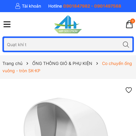
Tài khoản
Hotline
0901847982 - 0901497568
0
Trang chủ
ỐNG THÔNG GIÓ & PHỤ KIỆN
Co chuyển ống
vuông - tròn SК-КP