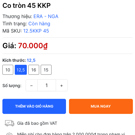
Co tròn 45 KKP
Thương hiệu:
ERA - NGA
Tình trạng:
Còn hàng
Mã SKU:
12.5KKP 45
Giá:
70.000₫
Kích thước:
12,5
10
12,5
16
15
−
+
Số lượng:
THÊM VÀO GIỎ HÀNG
MUA NGAY
Gía đã bao gồm VAT
Miễn phí cho đơn hàng trên 2,000,000đ trong phạm vi