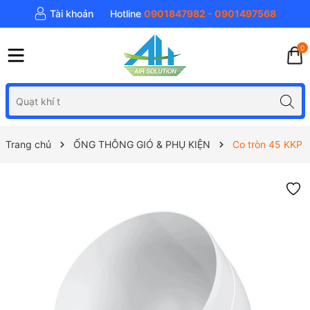
Tài khoản
Hotline
0901847982 - 0901497568
0
Trang chủ
ỐNG THÔNG GIÓ & PHỤ KIỆN
Co tròn 45 KKP