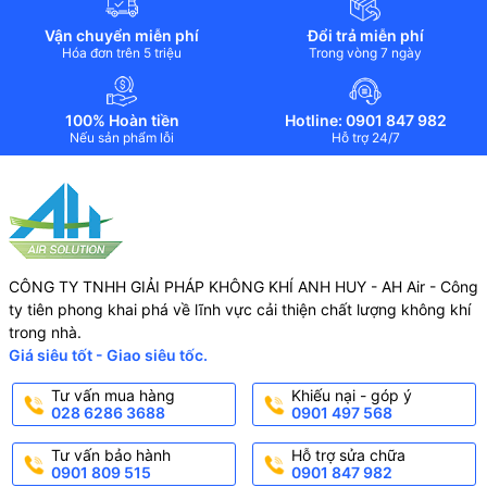
Vận chuyển miễn phí
Đổi trả miễn phí
Hóa đơn trên 5 triệu
Trong vòng 7 ngày
100% Hoàn tiền
Hotline: 0901 847 982
Nếu sản phẩm lỗi
Hỗ trợ 24/7
CÔNG TY TNHH GIẢI PHÁP KHÔNG KHÍ ANH HUY - AH Air - Công
ty tiên phong khai phá về lĩnh vực cải thiện chất lượng không khí
trong nhà.
Giá siêu tốt - Giao siêu tốc.
Tư vấn mua hàng
Khiếu nại - góp ý
028 6286 3688
0901 497 568
Tư vấn bảo hành
Hỗ trợ sửa chữa
0901 809 515
0901 847 982