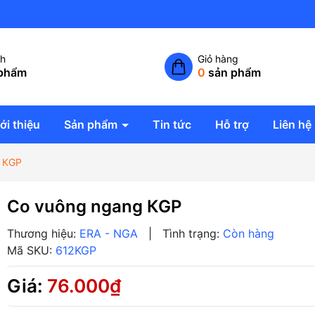
Công ty TNHH giải pháp không
ch
Giỏ hàng
phẩm
0
sản phẩm
ới thiệu
Sản phẩm
Tin tức
Hỗ trợ
Liên hệ
 КGP
Co vuông ngang КGP
Thương hiệu:
ERA - NGA
|
Tình trạng:
Còn hàng
Mã SKU:
612KGP
Giá:
76.000₫