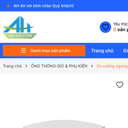
AH Air xin kính chào Quý khách!
Yêu thí
0
sản 
Trang chủ
Gi
Danh mục sản phẩm
PK ĐIỀU KHIỂN VÀ THIẾT BỊ PHỤ
QUẠT NĂNG LƯỢNG MẶT TRỜI
QUẠT SẢI CÁNH RỘNG HVLS
MÁY HÚT ẨM & TẠO ẨM
MÁY & THIẾT BỊ LỌC KHÔNG KHÍ
PHỤ KIỆN ĐIỀU HÒA KHÔNG KHÍ
ỐNG THÔNG GIÓ & PHỤ KIỆN
QUẠT CÔNG NGHIỆP
QUẠT DÂN DỤNG
QUẠT KHÍ TƯƠI SẠCH
Trang chủ
ỐNG THÔNG GIÓ & PHỤ KIỆN
Co vuông ngang