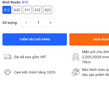
Kích thước:
612
612
620
511
522
922
−
+
Số lượng:
THÊM VÀO GIỎ HÀNG
MUA NGA
Miễn phí cho đơn
Gía đã bao gồm VAT
2,000,000đ tron
10km
Bảo hành toàn qu
Cam kết chính hãng 100%
nếu sản phẩm lỗi