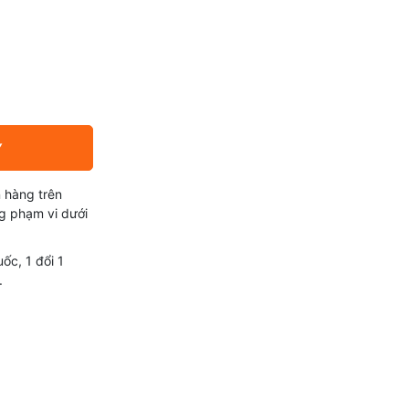
Y
 hàng trên
g phạm vi dưới
ốc, 1 đổi 1
.