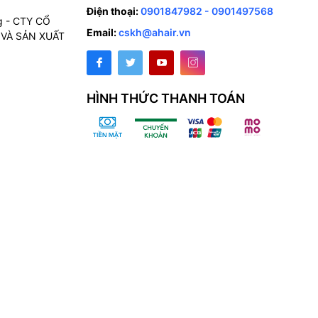
Điện thoại:
0901847982 - 0901497568
g - CTY CỔ
Email:
cskh@ahair.vn
VÀ SẢN XUẤT
HÌNH THỨC THANH TOÁN