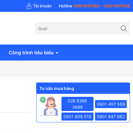
 khí Anh Huy - AH Air
Tài khoản
Hotline
0901847982 - 0901497568
Công trình tiêu biểu
Tư vấn mua hàng
028 6286
0901 497 568
3688
0901 809 515
0901 847 982