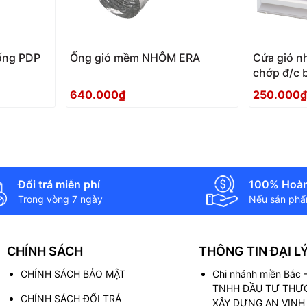
ống PDP
Ống gió mềm NHÔM ERA
Cửa gió n
chớp đ/c 
180х180B
640.000₫
250.000₫
Đổi trả miễn phí
100% Hoàn
Trong vòng 7 ngày
Nếu sản phẩm
CHÍNH SÁCH
THÔNG TIN ĐẠI L
CHÍNH SÁCH BẢO MẬT
Chi nhánh miền Bắc
TNHH ĐẦU TƯ THƯƠ
CHÍNH SÁCH ĐỔI TRẢ
XÂY DỰNG AN VINH