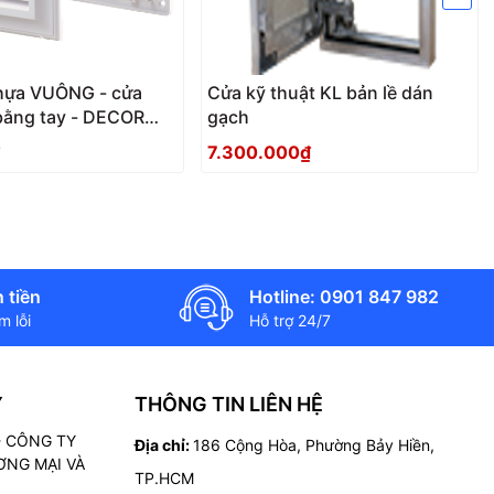
hựa VUÔNG - cửa
Cửa kỹ thuật KL bản lề dán
bằng tay - DECOR
gạch
Rs
7.300.000₫
 tiền
Hotline: 0901 847 982
 lỗi
Hỗ trợ 24/7
Ý
THÔNG TIN LIÊN HỆ
 - CÔNG TY
Địa chỉ:
186 Cộng Hòa, Phường Bảy Hiền,
NG MẠI VÀ
TP.HCM