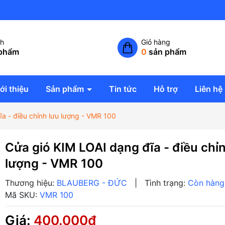
Công ty TNHH giải pháp không
ch
Giỏ hàng
phẩm
0
sản phẩm
ới thiệu
Sản phẩm
Tin tức
Hỗ trợ
Liên hệ
a - điều chỉnh lưu lượng - VMR 100
Cửa gió KIM LOAI dạng đĩa - điều chỉ
lượng - VMR 100
Thương hiệu:
BLAUBERG - ĐỨC
|
Tình trạng:
Còn hàng
Mã SKU:
VMR 100
Giá:
400.000₫