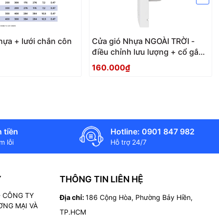
hựa + lưới chắn côn
Cửa gió Nhựa NGOÀI TRỜI -
điều chỉnh lưu lượng + cổ gắn
ống RRP-F
160.000₫
 tiền
Hotline: 0901 847 982
 lỗi
Hỗ trợ 24/7
Ý
THÔNG TIN LIÊN HỆ
 - CÔNG TY
Địa chỉ:
186 Cộng Hòa, Phường Bảy Hiền,
NG MẠI VÀ
TP.HCM