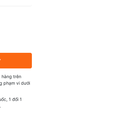
Y
 hàng trên
g phạm vi dưới
ốc, 1 đổi 1
.