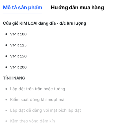
Mô tả sản phẩm
Hướng dẫn mua hàng
Cửa gió KIM LOAI dạng đĩa - đ/c lưu lượng
VMR 100
VMR 125
VMR 150
VMR 200
TÍNH NĂNG
Lắp đặt trên trần hoặc tường
Kiểm soát dòng khí mượt mà
Lắp đặt dễ dàng với mặt bích lắp đặt
Kèm theo vòng đệm kín