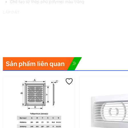
Chế tạo từ thép phủ polymer màu trắng
LẮP ĐẶT
Sản phẩm liên quan