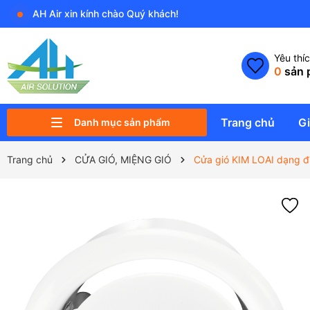
AH Air xin kính chào Quý khách!
Yêu thí
0
sản 
Trang chủ
Gi
Danh mục sản phẩm
PK ĐIỀU KHIỂN VÀ THIẾT BỊ PHỤ
QUẠT NĂNG LƯỢNG MẶT TRỜI
QUẠT SẢI CÁNH RỘNG HVLS
MÁY HÚT ẨM & TẠO ẨM
MÁY & THIẾT BỊ LỌC KHÔNG KHÍ
PHỤ KIỆN ĐIỀU HÒA KHÔNG KHÍ
ỐNG THÔNG GIÓ & PHỤ KIỆN
QUẠT CÔNG NGHIỆP
QUẠT DÂN DỤNG
QUẠT KHÍ TƯƠI SẠCH
Trang chủ
CỬA GIÓ, MIỆNG GIÓ
Cửa gió KIM LOAI dạng đĩ