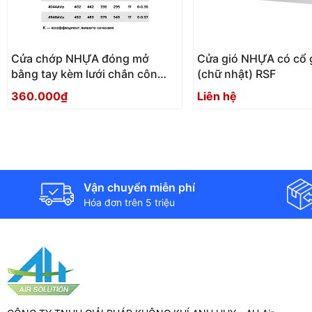
Cửa chớp NHỰA đóng mở
Cửa gió NHỰA có cổ 
bằng tay kèm lưới chắn côn
(chữ nhật) RSF
trùng AVp
360.000₫
Liên hệ
Vận chuyển miễn phí
Hóa đơn trên 5 triệu