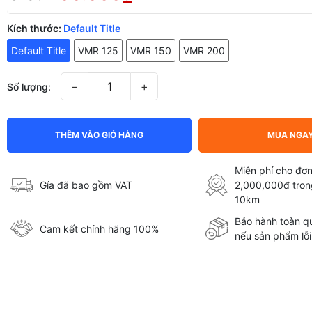
Kích thước:
Default Title
Default Title
VMR 125
VMR 150
VMR 200
−
+
Số lượng:
THÊM VÀO GIỎ HÀNG
MUA NGA
Miễn phí cho đơn
Gía đã bao gồm VAT
2,000,000đ tron
10km
Bảo hành toàn qu
Cam kết chính hãng 100%
nếu sản phẩm lỗi