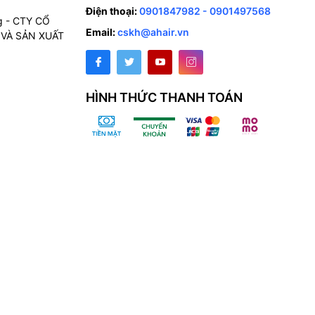
Điện thoại:
0901847982 - 0901497568
g - CTY CỔ
Email:
cskh@ahair.vn
VÀ SẢN XUẤT
HÌNH THỨC THANH TOÁN