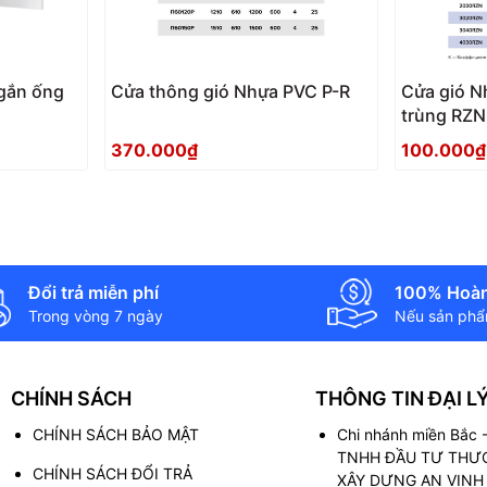
gắn ống
Cửa thông gió Nhựa PVC P-R
Cửa gió N
trùng RZN
370.000₫
100.000₫
Đổi trả miễn phí
100% Hoàn
Trong vòng 7 ngày
Nếu sản phẩm
CHÍNH SÁCH
THÔNG TIN ĐẠI L
CHÍNH SÁCH BẢO MẬT
Chi nhánh miền Bắc
TNHH ĐẦU TƯ THƯƠ
CHÍNH SÁCH ĐỔI TRẢ
XÂY DỰNG AN VINH