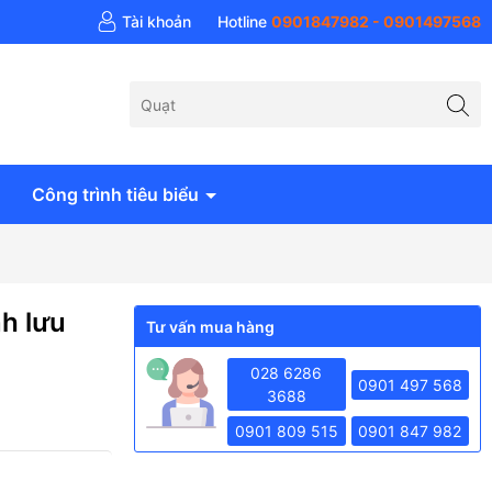
 khí Anh Huy - AH Air
Tài khoản
Hotline
0901847982 - 0901497568
Công trình tiêu biểu
nh lưu
Tư vấn mua hàng
028 6286
0901 497 568
3688
0901 809 515
0901 847 982