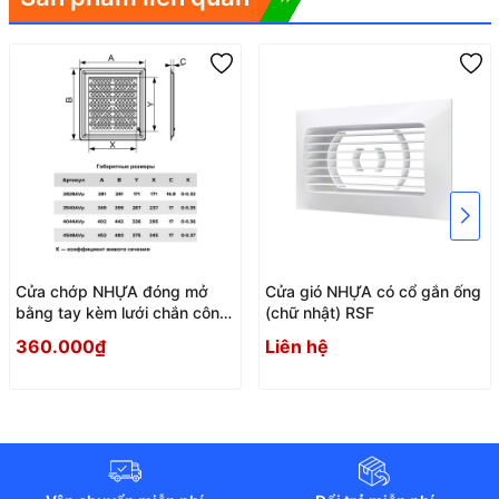
Cửa chớp NHỰA đóng mở
Cửa gió NHỰA có cổ gắn ống
bằng tay kèm lưới chắn côn
(chữ nhật) RSF
trùng AVp
360.000₫
Liên hệ