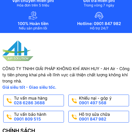
Vận chuyển miễn phí
Đổi trả miễn phí
Hóa đơn trên 5 triệu
Trong vòng 7 ngày
100% Hoàn tiền
Hotline: 0901 847 982
Nếu sản phẩm lỗi
Hỗ trợ 24/7
CÔNG TY TNHH GIẢI PHÁP KHÔNG KHÍ ANH HUY - AH Air - Công
ty tiên phong khai phá về lĩnh vực cải thiện chất lượng không khí
trong nhà.
Giá siêu tốt - Giao siêu tốc.
Tư vấn mua hàng
Khiếu nại - góp ý
028 6286 3688
0901 497 568
Tư vấn bảo hành
Hỗ trợ sửa chữa
0901 809 515
0901 847 982
CHÍNH SÁCH