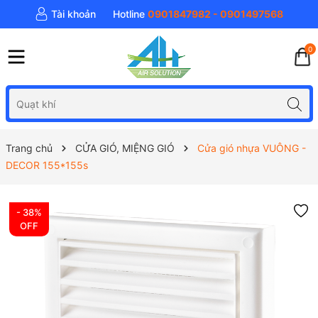
Tài khoản
Hotline
0901847982 - 0901497568
0
Trang chủ
CỬA GIÓ, MIỆNG GIÓ
Cửa gió nhựa VUÔNG -
DECOR 155*155s
- 38%
OFF