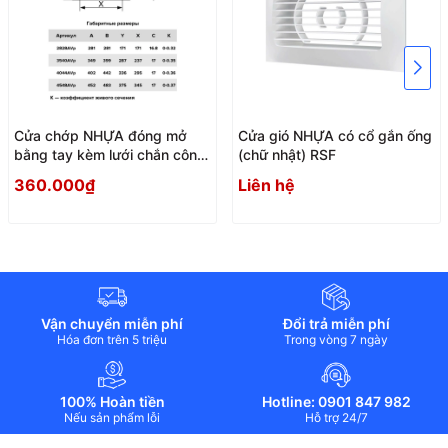
Cửa chớp NHỰA đóng mở
Cửa gió NHỰA có cổ gắn ống
bằng tay kèm lưới chắn côn
(chữ nhật) RSF
trùng AVp
360.000₫
Liên hệ
Vận chuyển miễn phí
Đổi trả miễn phí
Hóa đơn trên 5 triệu
Trong vòng 7 ngày
100% Hoàn tiền
Hotline: 0901 847 982
Nếu sản phẩm lỗi
Hỗ trợ 24/7