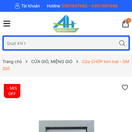
Tài khoản
Hotline
0901847982 - 0901497568
0
Trang chủ
CỬA GIÓ, MIỆNG GIÓ
Cửa CHỚP kim loại - GM
200
- 56%
OFF