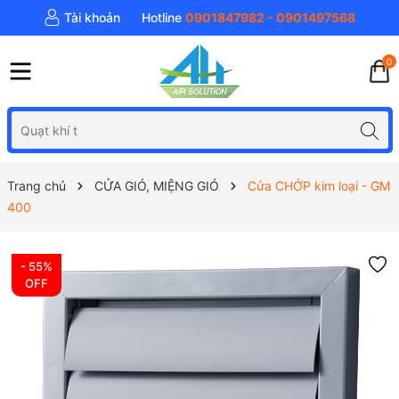
Tài khoản
Hotline
0901847982 - 0901497568
0
Trang chủ
CỬA GIÓ, MIỆNG GIÓ
Cửa CHỚP kim loại - GM
400
- 55%
OFF