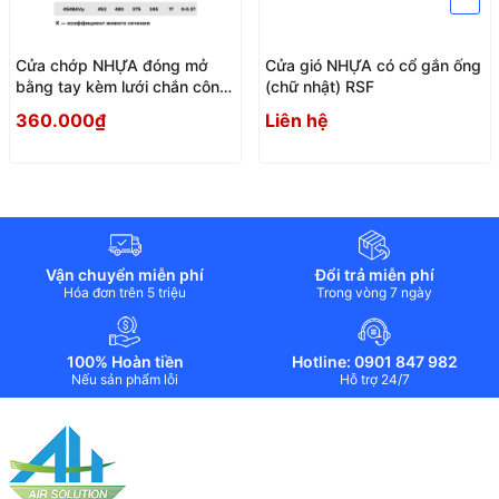
Cửa chớp NHỰA đóng mở
Cửa gió NHỰA có cổ gắn ống
bằng tay kèm lưới chắn côn
(chữ nhật) RSF
trùng AVp
360.000₫
Liên hệ
Vận chuyển miễn phí
Đổi trả miễn phí
Hóa đơn trên 5 triệu
Trong vòng 7 ngày
100% Hoàn tiền
Hotline: 0901 847 982
Nếu sản phẩm lỗi
Hỗ trợ 24/7