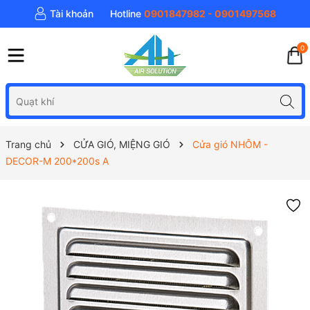
Tài khoản
Hotline
0901847982 - 0901497568
0
Trang chủ
CỬA GIÓ, MIỆNG GIÓ
Cửa gió NHÔM -
DECOR-M 200*200s A