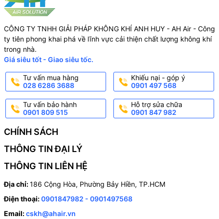
CÔNG TY TNHH GIẢI PHÁP KHÔNG KHÍ ANH HUY - AH Air - Công
ty tiên phong khai phá về lĩnh vực cải thiện chất lượng không khí
trong nhà.
Giá siêu tốt - Giao siêu tốc.
Tư vấn mua hàng
Khiếu nại - góp ý
028 6286 3688
0901 497 568
Tư vấn bảo hành
Hỗ trợ sửa chữa
0901 809 515
0901 847 982
CHÍNH SÁCH
THÔNG TIN ĐẠI LÝ
THÔNG TIN LIÊN HỆ
Địa chỉ:
186 Cộng Hòa, Phường Bảy Hiền, TP.HCM
Điện thoại:
0901847982 - 0901497568
Email:
cskh@ahair.vn