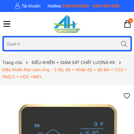
Tài khoản
Hotline
0901847982 - 0901497568
0
Trang chủ
ĐIỀU KHIỂN + GIÁM SÁT CHẤT LƯỢNG KK
Điều khiển Nút cảm ứng - 3 tốc độ + Nhiệt độ + độ ẩm + CO2 +
PM2.5 + VOC +WIFI