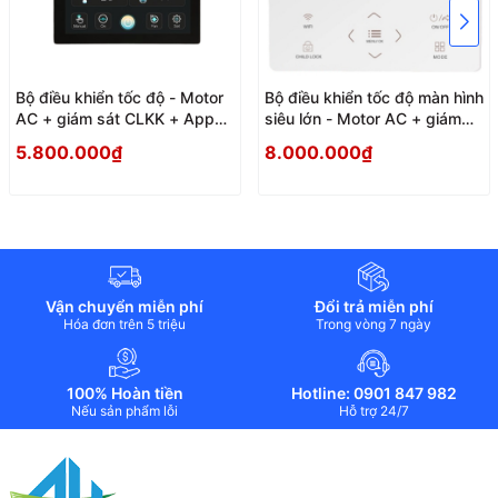
Bộ điều khiển tốc độ - Motor
Bộ điều khiển tốc độ màn hình
AC + giám sát CLKK + App
siêu lớn - Motor AC + giám
Wifi
sát CLKK + App Wifi
5.800.000₫
8.000.000₫
Vận chuyển miễn phí
Đổi trả miễn phí
Hóa đơn trên 5 triệu
Trong vòng 7 ngày
100% Hoàn tiền
Hotline: 0901 847 982
Nếu sản phẩm lỗi
Hỗ trợ 24/7