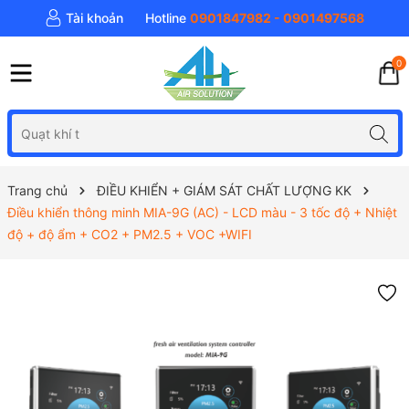
Tài khoản
Hotline
0901847982 - 0901497568
0
Trang chủ
ĐIỀU KHIỂN + GIÁM SÁT CHẤT LƯỢNG KK
Điều khiển thông minh MIA-9G (AC) - LCD màu - 3 tốc độ + Nhiệt
độ + độ ẩm + CO2 + PM2.5 + VOC +WIFI