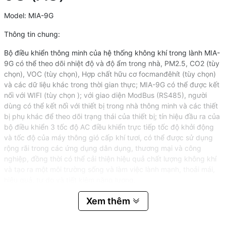
Model: MIA-9G
Thông tin chung:
Bộ điều khiển thông minh của hệ thống không khí trong lành MIA-
9G có thể theo dõi nhiệt độ và độ ẩm trong nhà, PM2.5, CO2 (tùy
chọn), VOC (tùy chọn), Hợp chất hữu cơ focmanđêhít (tùy chọn)
và các dữ liệu khác trong thời gian thực; MIA-9G có thể được kết
nối với WIFI (tùy chọn ); với giao diện ModBus (RS485), người
dùng có thể kết nối với thiết bị trong nhà thông minh và các thiết
bị phụ khác để theo dõi trạng thái của thiết bị; tín hiệu đầu ra của
bộ điều khiển 3 tốc độ AC điều khiển trực tiếp tốc độ khởi động
và tốc độ của máy thông gió cấp khí tươi, có thể được sử dụng
rộng rãi trong các ứng dụng dân dụng, thương mại và công
nghiệp, đồng thời có thể cải thiện hiệu quả chất lượng không khí
và tạo ra một môi trường sống và làm việc lành mạnh, thoải mái,
hiệu quả, tự do và tiết kiệm năng lượng.
* Các chứng nhận quốc tế: CE, SAA, IAF, ISO9001, ISO14001,
Xem thêm
RoHS.