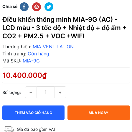
Chia sẻ
Điều khiển thông minh MIA-9G (AC) -
LCD màu - 3 tốc độ + Nhiệt độ + độ ẩm +
CO2 + PM2.5 + VOC +WIFI
Thương hiệu:
MIA VENTILATION
Tình trạng:
Còn hàng
Mã SKU:
MIA-9G
10.400.000₫
−
+
Số lượng:
THÊM VÀO GIỎ HÀNG
MUA NGAY
Gía đã bao gồm VAT