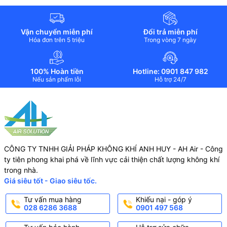
Vận chuyển miễn phí
Đổi trả miễn phí
Hóa đơn trên 5 triệu
Trong vòng 7 ngày
100% Hoàn tiền
Hotline: 0901 847 982
Nếu sản phẩm lỗi
Hỗ trợ 24/7
CÔNG TY TNHH GIẢI PHÁP KHÔNG KHÍ ANH HUY - AH Air - Công
ty tiên phong khai phá về lĩnh vực cải thiện chất lượng không khí
trong nhà.
Giá siêu tốt - Giao siêu tốc.
Tư vấn mua hàng
Khiếu nại - góp ý
028 6286 3688
0901 497 568