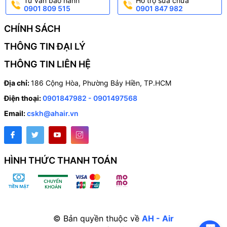
Tư vấn bảo hành
Hỗ trợ sửa chữa
0901 809 515
0901 847 982
CHÍNH SÁCH
THÔNG TIN ĐẠI LÝ
THÔNG TIN LIÊN HỆ
Địa chỉ:
186 Cộng Hòa, Phường Bảy Hiền, TP.HCM
Điện thoại:
0901847982 - 0901497568
Email:
cskh@ahair.vn
HÌNH THỨC THANH TOÁN
© Bản quyền thuộc về
AH - Air