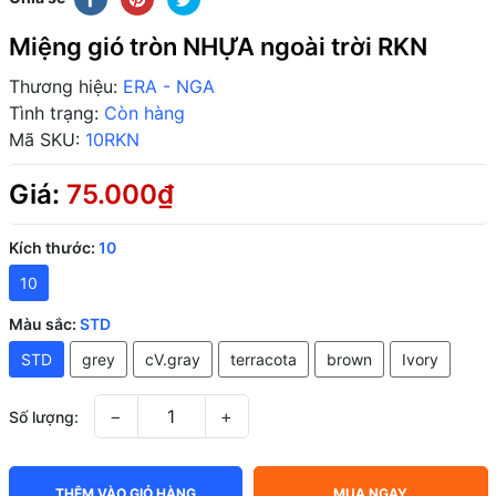
Miệng gió tròn NHỰA ngoài trời RKN
Thương hiệu:
ERA - NGA
Tình trạng:
Còn hàng
Mã SKU:
10RKN
Giá:
75.000₫
Kích thước:
10
10
Màu sắc:
STD
STD
grey
cV.gray
terracota
brown
Ivory
−
+
Số lượng:
THÊM VÀO GIỎ HÀNG
MUA NGAY