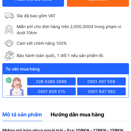
Gía đã bao gồm VAT
Miễn phí cho đơn hàng trên 2,000,000đ trong phạm vi
dưới 10km
Cam kết chính hãng 100%
Bảo hành toàn quốc, 1 đổi 1 nếu sản phẩm lỗi.
Tư vấn mua hàng
028 6286 3688
0901 497 568
0901 809 515
0901 847 982
Mô tả sản phẩm
Hướng dẫn mua hàng
Miệng gió tròn nhựa ngoài trời - Era: 10RKN - 12RKN - 15RKN