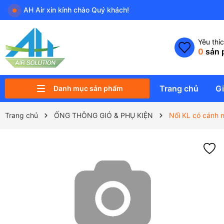
AH Air xin kính chào Quý khách!
Yêu thí
0
sản 
Trang chủ
Gi
Danh mục sản phẩm
PK ĐIỀU KHIỂN VÀ THIẾT BỊ PHỤ
QUẠT NĂNG LƯỢNG MẶT TRỜI
QUẠT SẢI CÁNH RỘNG HVLS
MÁY HÚT ẨM & TẠO ẨM
MÁY & THIẾT BỊ LỌC KHÔNG KHÍ
PHỤ KIỆN ĐIỀU HÒA KHÔNG KHÍ
ỐNG THÔNG GIÓ & PHỤ KIỆN
QUẠT CÔNG NGHIỆP
QUẠT DÂN DỤNG
QUẠT KHÍ TƯƠI SẠCH
Trang chủ
ỐNG THÔNG GIÓ & PHỤ KIỆN
Nối KL có cánh 