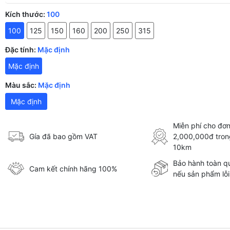
Kích thước:
100
100
125
150
160
200
250
315
Đặc tính:
Mặc định
Mặc định
Màu sắc:
Mặc định
Mặc định
Miễn phí cho đơn
Gía đã bao gồm VAT
2,000,000đ tron
10km
Bảo hành toàn qu
Cam kết chính hãng 100%
nếu sản phẩm lỗi