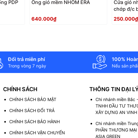
ống PDP
Ống gió mềm NHÔM ERA
Cửa gió n
chớp đ/c 
180х180B
640.000₫
250.000₫
Đổi trả miễn phí
100% Hoàn
Trong vòng 7 ngày
Nếu sản phẩm
CHÍNH SÁCH
THÔNG TIN ĐẠI L
CHÍNH SÁCH BẢO MẬT
Chi nhánh miền Bắc
TNHH ĐẦU TƯ THƯƠ
CHÍNH SÁCH ĐỔI TRẢ
XÂY DỰNG AN VINH
CHÍNH SÁCH BẢO HÀNH
Chi nhánh miền Trun
PHẦN THƯƠNG MẠI 
CHÍNH SÁCH VẬN CHUYỂN
ASIA GREEN