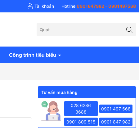
 khí Anh Huy - AH Air
Tài khoản
Hotline
0901847982 - 0901497568
Công trình tiêu biểu
Tư vấn mua hàng
028 6286
0901 497 568
3688
0901 809 515
0901 847 982