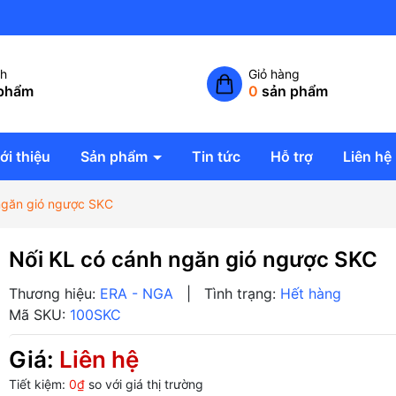
Công ty TNHH giải pháp không
ch
Giỏ hàng
phẩm
0
sản phẩm
ới thiệu
Sản phẩm
Tin tức
Hỗ trợ
Liên hệ
ngăn gió ngược SKC
Nối KL có cánh ngăn gió ngược SKC
Thương hiệu:
ERA - NGA
|
Tình trạng:
Hết hàng
Mã SKU:
100SKC
Giá:
Liên hệ
Tiết kiệm:
0₫
so với giá thị trường