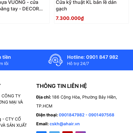
hựa VUÔNG - cửa
Cửa kỹ thuật KL bản lề dán
bằng tay - DECOR
gạch
Rs
7.300.000₫
 tiền
Hotline: 0901 847 982
 lỗi
Hỗ trợ 24/7
Ý
THÔNG TIN LIÊN HỆ
 - CÔNG TY
Địa chỉ:
186 Cộng Hòa, Phường Bảy Hiền,
NG MẠI VÀ
TP.HCM
Điện thoại:
0901847982 - 0901497568
g - CTY CỔ
Email:
cskh@ahair.vn
VÀ SẢN XUẤT