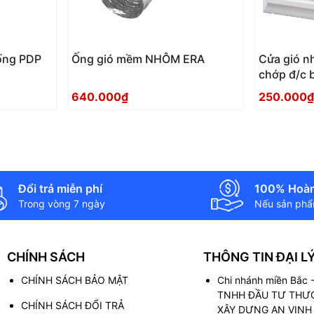
ống PDP
Ống gió mềm NHÔM ERA
Cửa gió n
chớp đ/c 
180х180B
640.000₫
250.000₫
Đổi trả miễn phí
100% Hoàn
Trong vòng 7 ngày
Nếu sản phẩm
CHÍNH SÁCH
THÔNG TIN ĐẠI L
CHÍNH SÁCH BẢO MẬT
Chi nhánh miền Bắc
TNHH ĐẦU TƯ THƯƠ
CHÍNH SÁCH ĐỔI TRẢ
XÂY DỰNG AN VINH