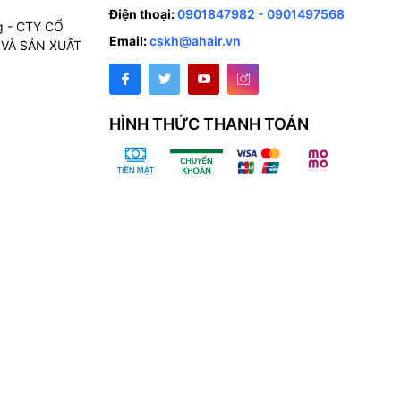
Điện thoại:
0901847982 - 0901497568
g - CTY CỔ
Email:
cskh@ahair.vn
VÀ SẢN XUẤT
HÌNH THỨC THANH TOÁN