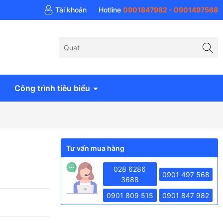
 khí Anh Huy - AH Air
Tài khoản
Hotline
0901847982 - 0901497568
Công trình tiêu biểu
Tư vấn mua hàng
028 6286
0901 497 568
3688
0901 809 515
0901 847 982