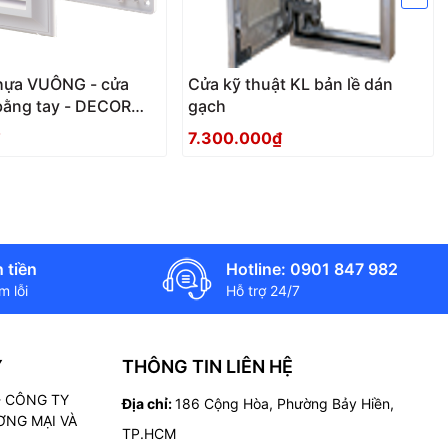
hựa VUÔNG - cửa
Cửa kỹ thuật KL bản lề dán
bằng tay - DECOR
gạch
Rs
7.300.000₫
 tiền
Hotline: 0901 847 982
 lỗi
Hỗ trợ 24/7
Ý
THÔNG TIN LIÊN HỆ
 - CÔNG TY
Địa chỉ:
186 Cộng Hòa, Phường Bảy Hiền,
NG MẠI VÀ
TP.HCM