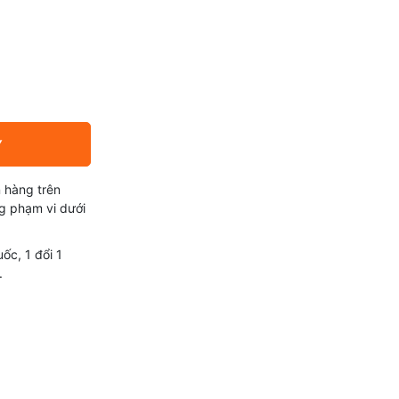
Y
 hàng trên
g phạm vi dưới
ốc, 1 đổi 1
.