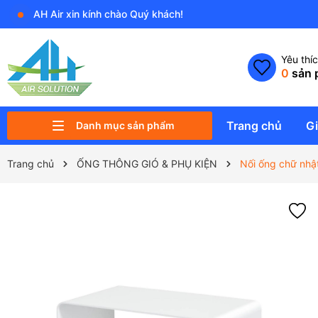
AH Air xin kính chào Quý khách!
Yêu thí
0
sản 
Trang chủ
Gi
Danh mục sản phẩm
PK ĐIỀU KHIỂN VÀ THIẾT BỊ PHỤ
QUẠT NĂNG LƯỢNG MẶT TRỜI
QUẠT SẢI CÁNH RỘNG HVLS
MÁY HÚT ẨM & TẠO ẨM
MÁY & THIẾT BỊ LỌC KHÔNG KHÍ
PHỤ KIỆN ĐIỀU HÒA KHÔNG KHÍ
ỐNG THÔNG GIÓ & PHỤ KIỆN
QUẠT CÔNG NGHIỆP
QUẠT DÂN DỤNG
QUẠT KHÍ TƯƠI SẠCH
Trang chủ
ỐNG THÔNG GIÓ & PHỤ KIỆN
Nối ống chữ nhật