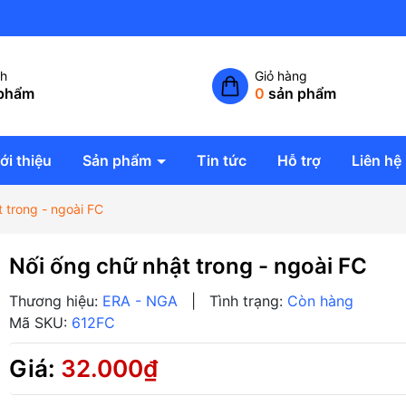
Công ty TNHH giải pháp không
ch
Giỏ hàng
phẩm
0
sản phẩm
ới thiệu
Sản phẩm
Tin tức
Hỗ trợ
Liên hệ
 trong - ngoài FC
Nối ống chữ nhật trong - ngoài FC
Thương hiệu:
ERA - NGA
|
Tình trạng:
Còn hàng
Mã SKU:
612FC
Giá:
32.000₫