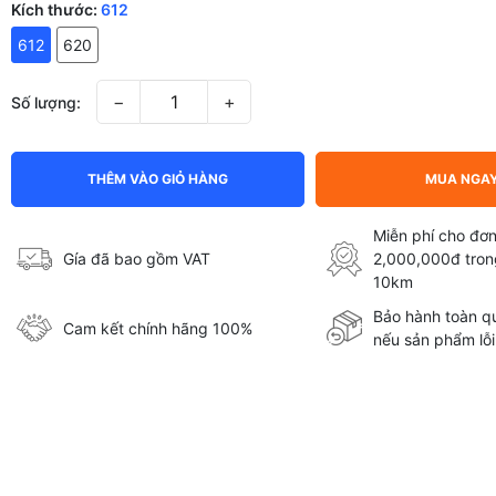
Kích thước:
612
612
620
−
+
Số lượng:
THÊM VÀO GIỎ HÀNG
MUA NGA
Miễn phí cho đơn
Gía đã bao gồm VAT
2,000,000đ tron
10km
Bảo hành toàn qu
Cam kết chính hãng 100%
nếu sản phẩm lỗi