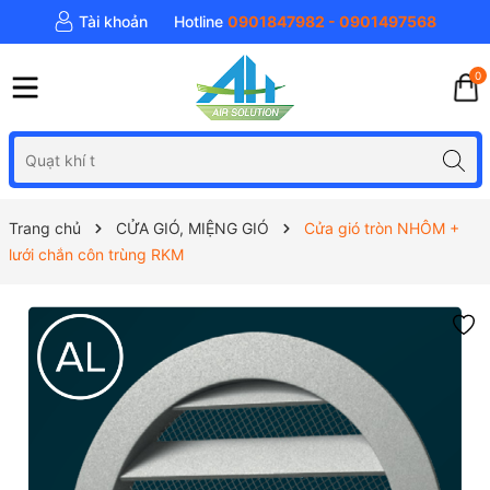
Tài khoản
Hotline
0901847982 - 0901497568
0
Trang chủ
CỬA GIÓ, MIỆNG GIÓ
Cửa gió tròn NHÔM +
lưới chắn côn trùng RKM