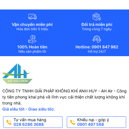
Vận chuyển miễn phí
Đổi trả miễn phí
Hóa đơn trên 5 triệu
Trong vòng 7 ngày
100% Hoàn tiền
Hotline: 0901 847 982
Nếu sản phẩm lỗi
Hỗ trợ 24/7
CÔNG TY TNHH GIẢI PHÁP KHÔNG KHÍ ANH HUY - AH Air - Công
ty tiên phong khai phá về lĩnh vực cải thiện chất lượng không khí
trong nhà.
Giá siêu tốt - Giao siêu tốc.
Tư vấn mua hàng
Khiếu nại - góp ý
028 6286 3688
0901 497 568