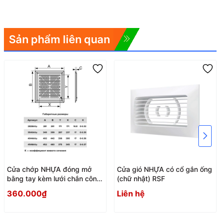
Sản phẩm liên quan
Cửa chớp NHỰA đóng mở
Cửa gió NHỰA có cổ gắn ống
bằng tay kèm lưới chắn côn
(chữ nhật) RSF
trùng AVp
360.000₫
Liên hệ