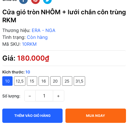
Cửa gió tròn NHÔM + lưới chắn côn trùng
RKM
Thương hiệu:
ERA - NGA
Tình trạng:
Còn hàng
Mã SKU:
10RKM
Giá:
180.000₫
Kích thước:
10
10
12,5
15
16
20
25
31,5
−
+
Số lượng:
THÊM VÀO GIỎ HÀNG
MUA NGAY