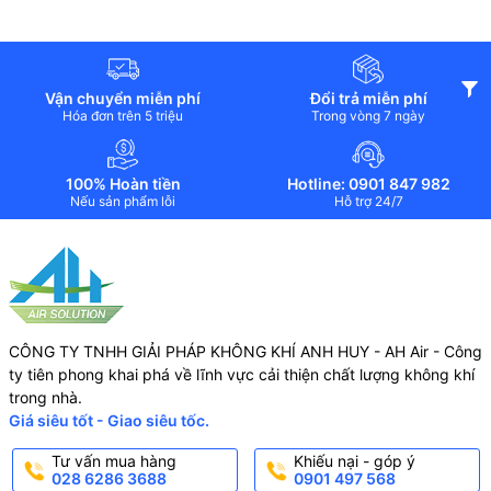
Vận chuyển miễn phí
Đổi trả miễn phí
Hóa đơn trên 5 triệu
Trong vòng 7 ngày
100% Hoàn tiền
Hotline: 0901 847 982
Nếu sản phẩm lỗi
Hỗ trợ 24/7
CÔNG TY TNHH GIẢI PHÁP KHÔNG KHÍ ANH HUY - AH Air - Công
ty tiên phong khai phá về lĩnh vực cải thiện chất lượng không khí
trong nhà.
Giá siêu tốt - Giao siêu tốc.
Tư vấn mua hàng
Khiếu nại - góp ý
028 6286 3688
0901 497 568