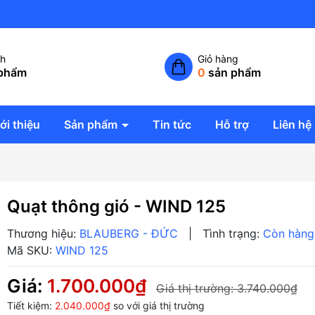
Công ty TNHH giải pháp không
ch
Giỏ hàng
phẩm
0
sản phẩm
ới thiệu
Sản phẩm
Tin tức
Hỗ trợ
Liên hệ
Quạt thông gió - WIND 125
Thương hiệu:
BLAUBERG - ĐỨC
|
Tình trạng:
Còn hàng
Mã SKU:
WIND 125
Giá:
1.700.000₫
Giá thị trường:
3.740.000₫
Tiết kiệm:
2.040.000₫
so với giá thị trường