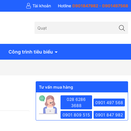
 khí Anh Huy - AH Air
Tài khoản
Hotline
0901847982 - 0901497568
Công trình tiêu biểu
Tư vấn mua hàng
028 6286
0901 497 568
3688
0901 809 515
0901 847 982