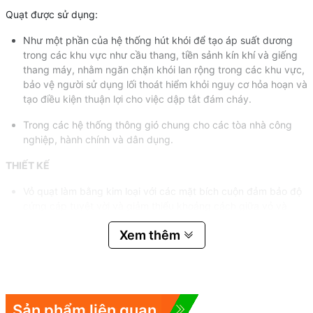
Quạt được sử dụng:
Như một phần của hệ thống hút khói để tạo áp suất dương
trong các khu vực như cầu thang, tiền sảnh kín khí và giếng
thang máy, nhằm ngăn chặn khói lan rộng trong các khu vực,
bảo vệ người sử dụng lối thoát hiểm khỏi nguy cơ hỏa hoạn và
tạo điều kiện thuận lợi cho việc dập tắt đám cháy.
Trong các hệ thống thông gió chung cho các tòa nhà công
nghiệp, hành chính và dân dụng.
THIẾT KẾ
Vỏ quạt làm bằng kim loại với các mặt bích cuộn đảm bảo độ
cứng cáp tuyệt vời và giảm thiểu khoảng cách giữa vỏ và
cánh quạt. Vỏ quạt có cửa kiểm tra để bảo trì dễ dàng.
Xem thêm
Tất cả các bộ phận vỏ được phủ sơn tĩnh điện để cải thiện
khả năng chống lại các tác động của môi trường.
Trọng lượng quạt có thể khác với thông số trong catalog, tùy
thuộc vào các thành phần được sử dụng (động cơ, hộp đấu
Sản phẩm liên quan