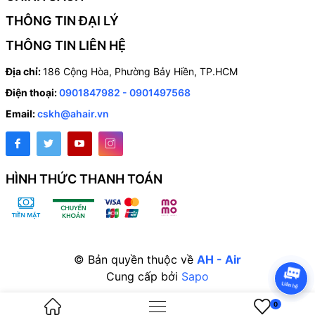
THÔNG TIN ĐẠI LÝ
THÔNG TIN LIÊN HỆ
Địa chỉ:
186 Cộng Hòa, Phường Bảy Hiền, TP.HCM
Điện thoại:
0901847982 - 0901497568
Email:
cskh@ahair.vn
HÌNH THỨC THANH TOÁN
© Bản quyền thuộc về
AH - Air
LẮP ĐẶT QUẠT HƯỚNG TRỤC TRÊN MÁI
Cung cấp bởi
Sapo
Lắp đặt quạt để cung cấp không khí trực tiếp vào khu vực
0
cầu thang hoặc các hệ thống cần lưu lượng lớn.