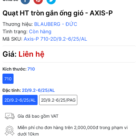
Quạt HT tròn gắn ống gió - AXIS-P
Thương hiệu:
BLAUBERG - ĐỨC
Tình trạng:
Còn hàng
Mã SKU:
Axis-P 710-2D/9.2-6/25/AL
Giá:
Liên hệ
Kích thước:
710
710
Đặc tính:
2D/9.2-6/25/AL
2D/9.2-6/25/AL
2D/9.2-6/25/PAG
Gía đã bao gồm VAT
Miễn phí cho đơn hàng trên 2,000,000đ trong phạm vi
dưới 10km