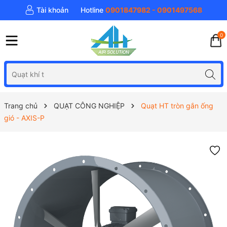
Tài khoản
Hotline
0901847982 - 0901497568
0
Trang chủ
QUẠT CÔNG NGHIỆP
Quạt HT tròn gắn ống
gió - AXIS-P