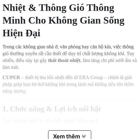
Nhiệt & Thông Gió Thông
Minh Cho Không Gian Sống
Hiện Đại
Trong các không gian nhà ở, văn phòng hay căn hộ kín, việc thông
gió thường xuyên rất cần thiết để duy trì chất lượng không khí. Tuy
nhiên, điều này lại gây
thất thoát nhiệt
, làm tăng chi phí sưởi ấm và
làm mát.
CUPER
– thiết bị thu hồi nhiệt đến từ ERA Group – chính là giải
pháp giúp bạn hít thở không khí trong lành
mà không tiêu tốn thêm
năng lượng
.
1. Chức năng & Lợi ích nổi bật
Lọc không khí & thu hồi nhiệt hiệu quả
Loại bỏ bụi, phấn hoa, dị ứng và các tạp chất trong không khí.
Xem thêm