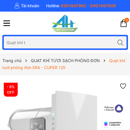
Tài khoản
Hotline
0901847982 - 0901497568
0
Trang chủ
QUẠT KHÍ TƯƠI SẠCH PHÒNG ĐƠN
Quạt khí
tươi phòng đơn ERA - CUPER 125
- 8%
OFF