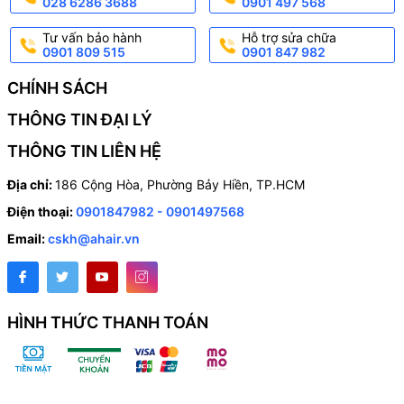
028 6286 3688
0901 497 568
Nhà phố
Tư vấn bảo hành
Hỗ trợ sửa chữa
Phòng ngủ, phòng trẻ em
0901 809 515
0901 847 982
Văn phòng nhỏ
CHÍNH SÁCH
Homestay, khách sạn mini
THÔNG TIN ĐẠI LÝ
Giúp không gian luôn tươi mới, sạch sẽ và tiết kiệm chi phí điều
hòa.
THÔNG TIN LIÊN HỆ
Địa chỉ:
186 Cộng Hòa, Phường Bảy Hiền, TP.HCM
4. Kết luận
Điện thoại:
0901847982 - 0901497568
CUPER
không chỉ là thiết bị thông gió, mà là
giải pháp toàn diện
Email:
cskh@ahair.vn
cho chất lượng không khí trong nhà, giúp tiết kiệm năng lượng và
nâng cao sức khỏe người dùng.
Nếu bạn đang tìm kiếm hệ thống thông gió thông minh chuẩn châu
HÌNH THỨC THANH TOÁN
Âu, CUPER chính là lựa chọn lý tưởng.
HÌNH ẢNH CÁCH LẮP ĐẶT