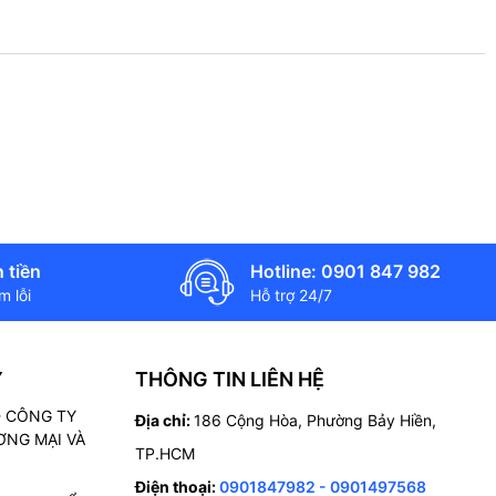
 tiền
Hotline: 0901 847 982
 lỗi
Hỗ trợ 24/7
Ý
THÔNG TIN LIÊN HỆ
 - CÔNG TY
Địa chỉ:
186 Cộng Hòa, Phường Bảy Hiền,
NG MẠI VÀ
TP.HCM
Điện thoại:
0901847982 - 0901497568