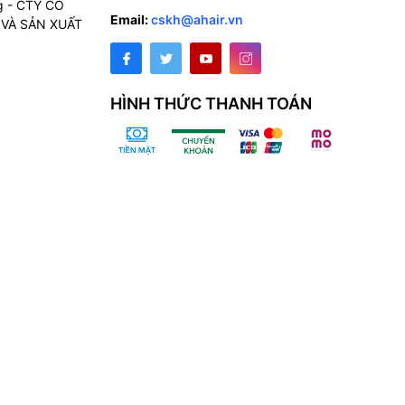
g - CTY CỔ
Email:
cskh@ahair.vn
VÀ SẢN XUẤT
HÌNH THỨC THANH TOÁN