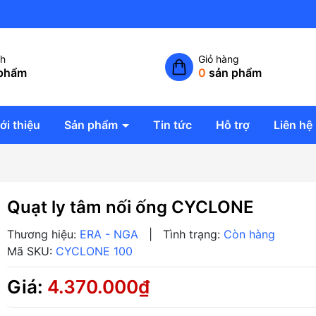
Công ty TNHH giải pháp không
ch
Giỏ hàng
phẩm
0
sản phẩm
ới thiệu
Sản phẩm
Tin tức
Hỗ trợ
Liên hệ
Quạt ly tâm nối ống CYCLONE
Thương hiệu:
ERA - NGA
|
Tình trạng:
Còn hàng
Mã SKU:
CYCLONE 100
Giá:
4.370.000₫