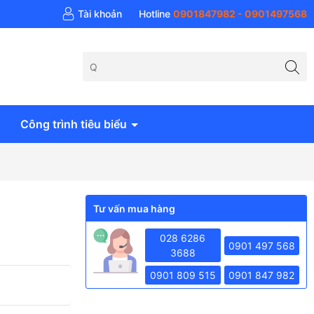
 khí Anh Huy - AH Air
Tài khoản
Hotline
0901847982 - 0901497568
Công trình tiêu biểu
Tư vấn mua hàng
028 6286
0901 497 568
3688
0901 809 515
0901 847 982