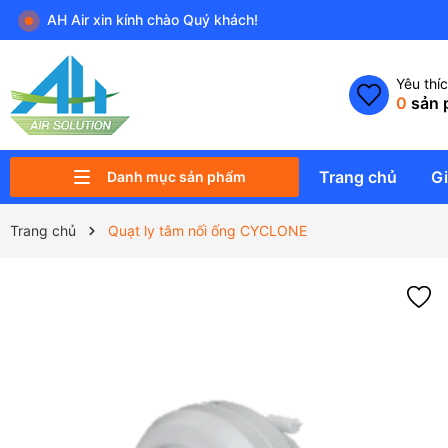
AH Air xin kính chào Quý khách!
Yêu thí
0
sản 
Trang chủ
Gi
Danh mục sản phẩm
PK ĐIỀU KHIỂN VÀ THIẾT BỊ PHỤ
QUẠT NĂNG LƯỢNG MẶT TRỜI
QUẠT SẢI CÁNH RỘNG HVLS
MÁY HÚT ẨM & TẠO ẨM
MÁY & THIẾT BỊ LỌC KHÔNG KHÍ
PHỤ KIỆN ĐIỀU HÒA KHÔNG KHÍ
ỐNG THÔNG GIÓ & PHỤ KIỆN
QUẠT CÔNG NGHIỆP
QUẠT DÂN DỤNG
QUẠT KHÍ TƯƠI SẠCH
Trang chủ
Quạt ly tâm nối ống CYCLONE