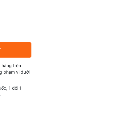
Y
 hàng trên
g phạm vi dưới
ốc, 1 đổi 1
.