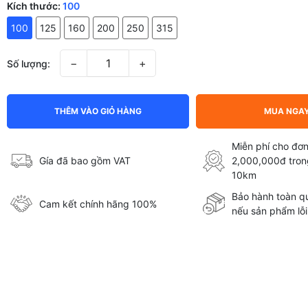
Kích thước:
100
100
125
160
200
250
315
−
+
Số lượng:
THÊM VÀO GIỎ HÀNG
MUA NGA
Miễn phí cho đơn
Gía đã bao gồm VAT
2,000,000đ tron
10km
Bảo hành toàn qu
Cam kết chính hãng 100%
nếu sản phẩm lỗi