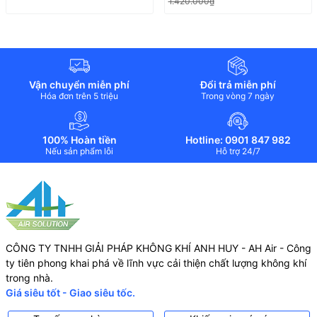
1.420.000₫
Vận chuyển miễn phí
Đổi trả miễn phí
Hóa đơn trên 5 triệu
Trong vòng 7 ngày
100% Hoàn tiền
Hotline: 0901 847 982
Nếu sản phẩm lỗi
Hỗ trợ 24/7
CÔNG TY TNHH GIẢI PHÁP KHÔNG KHÍ ANH HUY - AH Air - Công
ty tiên phong khai phá về lĩnh vực cải thiện chất lượng không khí
trong nhà.
Giá siêu tốt - Giao siêu tốc.