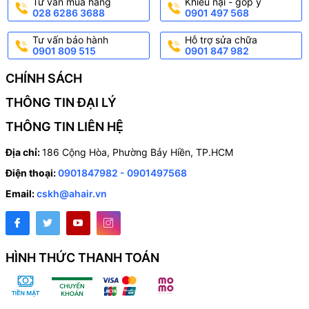
Tư vấn mua hàng
Khiếu nại - góp ý
028 6286 3688
0901 497 568
Tư vấn bảo hành
Hỗ trợ sửa chữa
0901 809 515
0901 847 982
CHÍNH SÁCH
THÔNG TIN ĐẠI LÝ
THÔNG TIN LIÊN HỆ
Địa chỉ:
186 Cộng Hòa, Phường Bảy Hiền, TP.HCM
Điện thoại:
0901847982 - 0901497568
Email:
cskh@ahair.vn
HÌNH THỨC THANH TOÁN