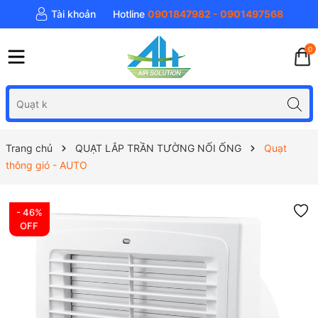
Tài khoản
Hotline
0901847982 - 0901497568
0
Trang chủ
QUẠT LẮP TRẦN TƯỜNG NỐI ỐNG
Quạt
thông gió - AUTO
- 46%
OFF