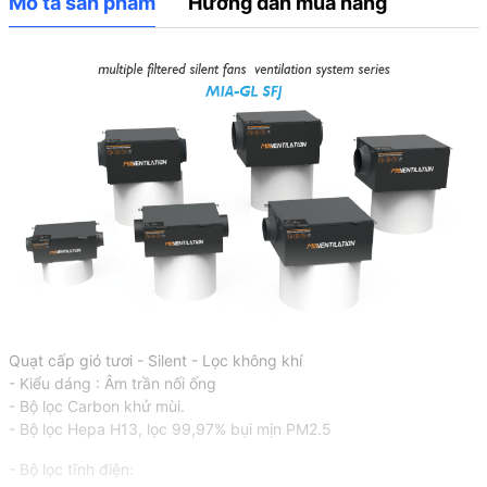
Mô tả sản phẩm
Hướng dẫn mua hàng
Quạt cấp gió tươi - Silent - Lọc không khí
- Kiểu dáng : Âm trần nối ống
- Bộ lọc Carbon khử mùi.
- Bộ lọc Hepa H13, lọc 99,97% bụi mịn PM2.5
- Bộ lọc tĩnh điện: