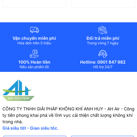
các hạt bụi hiệu quả với sức cản gió rất nhỏ. Bột than hoạt tính
được phân bố đều phát huy được tối đa vai trò của than hoạt tính.
Bộ lọc này vệ sinh được và có thể sử dụng nhiều lần giúp giảm
đáng kể tổng chi phí vật tư tiêu hao.
2. Bộ lọc không khí Hepa (H13) lọc bụi mịn PM2.5:
Vận chuyển miễn phí
Đổi trả miễn phí
Hóa đơn trên 5 triệu
Trong vòng 7 ngày
Để đảm bảo sức khỏe và không gây ô nhiễm, chúng tôi sử dụng
keo trám trét nhập khẩu thân thiện với môi trường, không màu và
không mùi. Lõi lọc mà chúng tôi sử dụng là 3M HEPA, đạt tiêu
100% Hoàn tiền
Hotline: 0901 847 982
chuẩn Châu Âu - H13, tỷ lệ loại bỏ hạt bụi mịn PM2.5 có thể lên
Nếu sản phẩm lỗi
Hỗ trợ 24/7
đến 99,97%.
3. Lọc tĩnh điện:
Với cách phóng điện kiểu chân cắm, bụi tĩnh điện cao áp có thể
thay thế dây tóc vonfram truyền thống hút bụi tĩnh điện cao áp.
Độ dày chỉ 4 cm, có thể phù hợp với tất cả các loại mô hình. Tỷ lệ
CÔNG TY TNHH GIẢI PHÁP KHÔNG KHÍ ANH HUY - AH Air - Công
loại bỏ PM2.5 cao đến 98%, do đó có thể tiêu diệt vi khuẩn và
ty tiên phong khai phá về lĩnh vực cải thiện chất lượng không khí
ngăn ngừa nhiễm trùng hiệu quả. Bộ lọc này có thể giặt được,
trong nhà.
cũng có thể được làm sạch bằng bàn chải, và sẽ không làm tăng
Giá siêu tốt - Giao siêu tốc.
chi phí sử dụng.