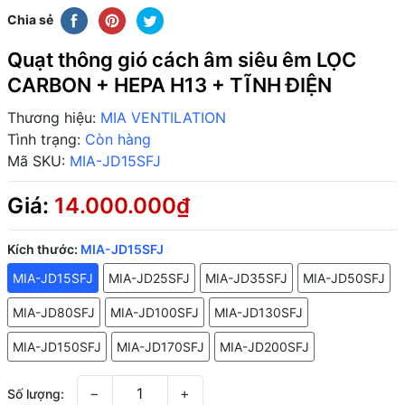
Chia sẻ
Quạt thông gió cách âm siêu êm LỌC
CARBON + HEPA H13 + TĨNH ĐIỆN
Thương hiệu:
MIA VENTILATION
Tình trạng:
Còn hàng
Mã SKU:
MIA-JD15SFJ
Giá:
14.000.000₫
Kích thước:
MIA-JD15SFJ
MIA-JD15SFJ
MIA-JD25SFJ
MIA-JD35SFJ
MIA-JD50SFJ
MIA-JD80SFJ
MIA-JD100SFJ
MIA-JD130SFJ
MIA-JD150SFJ
MIA-JD170SFJ
MIA-JD200SFJ
−
+
Số lượng: