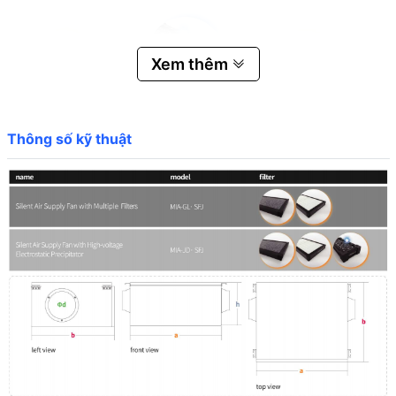
Xem thêm
Thông số kỹ thuật
Thông tin chung:
* Thông số kỹ thuật Quạt cấp gió tươi siêu êm với 02 bộ lọc hiệu
MIA:
Model: MIA-GL.SFJ / MIA-JD.SFJ