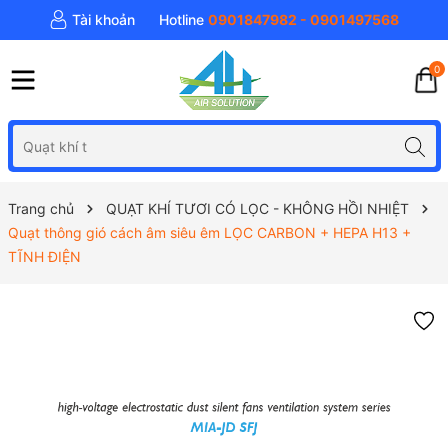
Tài khoản
Hotline
0901847982 - 0901497568
0
Trang chủ
QUẠT KHÍ TƯƠI CÓ LỌC - KHÔNG HỒI NHIỆT
Quạt thông gió cách âm siêu êm LỌC CARBON + HEPA H13 +
TĨNH ĐIỆN