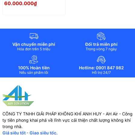
60.000.000₫
Vận chuyển miễn phí
Đổi trả miễn phí
Hóa đơn trên 5 triệu
Trong vòng 7 ngày
100% Hoàn tiền
Hotline: 0901 847 982
Nếu sản phẩm lỗi
Hỗ trợ 24/7
CÔNG TY TNHH GIẢI PHÁP KHÔNG KHÍ ANH HUY - AH Air - Công
ty tiên phong khai phá về lĩnh vực cải thiện chất lượng không khí
trong nhà.
Giá siêu tốt - Giao siêu tốc.