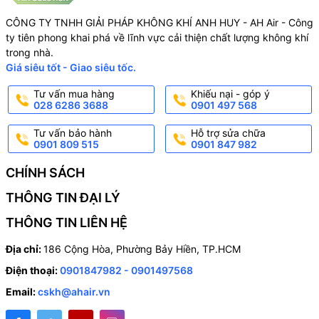
CÔNG TY TNHH GIẢI PHÁP KHÔNG KHÍ ANH HUY - AH Air - Công
ty tiên phong khai phá về lĩnh vực cải thiện chất lượng không khí
trong nhà.
Giá siêu tốt - Giao siêu tốc.
Tư vấn mua hàng
Khiếu nại - góp ý
028 6286 3688
0901 497 568
Tư vấn bảo hành
Hỗ trợ sửa chữa
0901 809 515
0901 847 982
CHÍNH SÁCH
THÔNG TIN ĐẠI LÝ
THÔNG TIN LIÊN HỆ
Địa chỉ:
186 Cộng Hòa, Phường Bảy Hiền, TP.HCM
Điện thoại:
0901847982 - 0901497568
Email:
cskh@ahair.vn