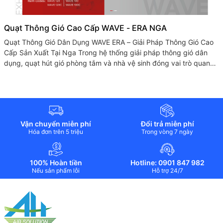
Quạt Thông Gió Cao Cấp WAVE - ERA NGA
Quạt Thông Gió Dân Dụng WAVE ERA – Giải Pháp Thông Gió Cao
Cấp Sản Xuất Tại Nga Trong hệ thống giải pháp thông gió dân
dụng, quạt hút gió phòng tắm và nhà vệ sinh đóng vai trò quan
trọng...
Vận chuyển miễn phí
Đổi trả miễn phí
Hóa đơn trên 5 triệu
Trong vòng 7 ngày
100% Hoàn tiền
Hotline: 0901 847 982
Nếu sản phẩm lỗi
Hỗ trợ 24/7