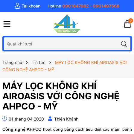
Tài khoản
Hotline
0901847982 - 0901497568
0
Trang chủ
Tin tức
MÁY LỌC KHÔNG KHÍ AIROASIS VỚI
CÔNG NGHỆ AHPCO - MỸ
MÁY LỌC KHÔNG KHÍ
AIROASIS VỚI CÔNG NGHỆ
AHPCO - MỸ
01 tháng 04 2020
Thiên Khánh
C
ông nghệ AHPCO
hoạt động bằng cách tiêu diệt các mầm bệnh