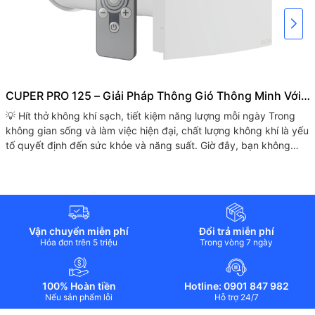
CUPER PRO 125 – Giải Pháp Thông Gió Thông Minh Với
Công Nghệ Hồi Nhiệt Tiên Tiến
💡 Hít thở không khí sạch, tiết kiệm năng lượng mỗi ngày Trong
không gian sống và làm việc hiện đại, chất lượng không khí là yếu
tố quyết định đến sức khỏe và năng suất. Giờ đây, bạn không
cần...
Vận chuyển miễn phí
Đổi trả miễn phí
Hóa đơn trên 5 triệu
Trong vòng 7 ngày
100% Hoàn tiền
Hotline: 0901 847 982
Nếu sản phẩm lỗi
Hỗ trợ 24/7