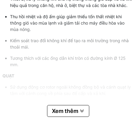
hiệu quả trong căn hộ, nhà ở, biệt thự và các tòa nhà khác.
Thu hồi nhiệt và độ ẩm giúp giảm thiểu tổn thất nhiệt khi
thông gió vào mùa lạnh và giảm tải cho máy điều hòa vào
mùa nóng.
Kiểm soát trao đổi không khí để tạo ra môi trường trong nhà
thoải mái.
Tương thích với các ống dẫn khí tròn có đường kính Ø 125
mm.
QUẠT
Sử dụng động cơ rotor ngoài không đồng bộ và cánh quạt ly
tâm với cánh cong về phía sau để cấp và xả khí.
Tích hợp bảo vệ quá nhiệt động cơ với chức năng khởi động
Xem thêm
lại tự động.
Cánh quạt được cân bằng động.
Trang bị vòng bi cho tuổi thọ lâu dài.