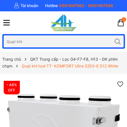
Tài khoản
Hotline
0901847982 - 0901497568
0
Trang chủ
QKT Trung cấp - Lọc G4-F7-F8, H13 - ĐK phím
chạm
Quạt khí tươi TT- KOMFORT Ultra S250-E S12 White
- 46%
OFF