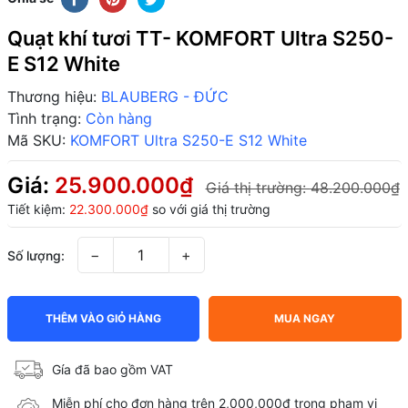
Quạt khí tươi TT- KOMFORT Ultra S250-
E S12 White
Thương hiệu:
BLAUBERG - ĐỨC
Tình trạng:
Còn hàng
Mã SKU:
KOMFORT Ultra S250-E S12 White
Giá:
25.900.000₫
Giá thị trường:
48.200.000₫
Tiết kiệm:
22.300.000₫
so với giá thị trường
−
+
Số lượng:
THÊM VÀO GIỎ HÀNG
MUA NGAY
Gía đã bao gồm VAT
Miễn phí cho đơn hàng trên 2,000,000đ trong phạm vi