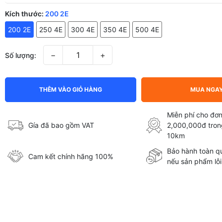
Kích thước:
200 2E
200 2E
250 4E
300 4E
350 4E
500 4E
−
+
Số lượng:
THÊM VÀO GIỎ HÀNG
MUA NGA
Miễn phí cho đơn
Gía đã bao gồm VAT
2,000,000đ tron
10km
Bảo hành toàn qu
Cam kết chính hãng 100%
nếu sản phẩm lỗi