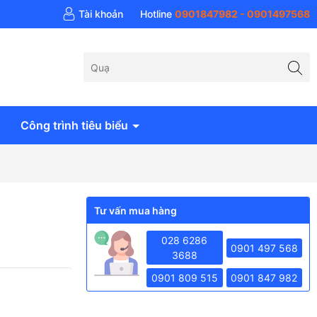
 khí Anh Huy - AH Air
Tài khoản
Hotline
0901847982 - 0901497568
Công trình tiêu biểu
Tư vấn mua hàng
028 6286
0901 497 568
3688
0901 809 515
0901 847 982