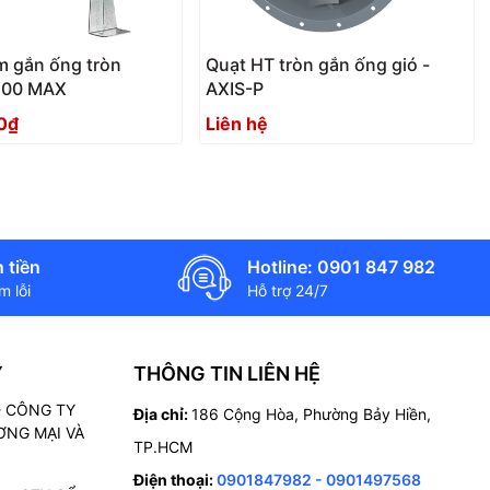
âm gắn ống tròn
Quạt HT tròn gắn ống gió -
200 MAX
AXIS-P
0₫
Liên hệ
 tiền
Hotline: 0901 847 982
 lỗi
Hỗ trợ 24/7
Ý
THÔNG TIN LIÊN HỆ
 - CÔNG TY
Địa chỉ:
186 Cộng Hòa, Phường Bảy Hiền,
NG MẠI VÀ
TP.HCM
Điện thoại:
0901847982 - 0901497568