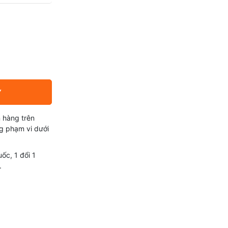
Y
 hàng trên
g phạm vi dưới
ốc, 1 đổi 1
.