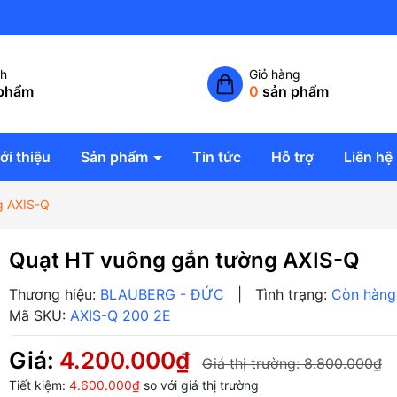
Công ty TNHH giải pháp không
ch
Giỏ hàng
phẩm
0
sản phẩm
ới thiệu
Sản phẩm
Tin tức
Hỗ trợ
Liên hệ
g AXIS-Q
Quạt HT vuông gắn tường AXIS-Q
Thương hiệu:
BLAUBERG - ĐỨC
|
Tình trạng:
Còn hàng
Mã SKU:
AXIS-Q 200 2E
Giá:
4.200.000₫
Giá thị trường:
8.800.000₫
Tiết kiệm:
4.600.000₫
so với giá thị trường