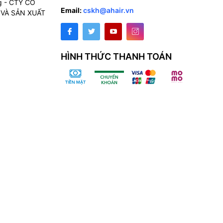
g - CTY CỔ
Email:
cskh@ahair.vn
VÀ SẢN XUẤT
HÌNH THỨC THANH TOÁN