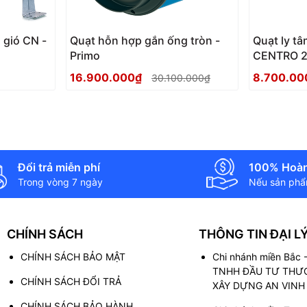
 gió CN -
Quạt hỗn hợp gắn ống tròn -
Quạt ly t
Primo
CENTRO 
16.900.000₫
8.700.00
30.100.000₫
Đổi trả miễn phí
100% Hoàn
Trong vòng 7 ngày
Nếu sản phẩm
CHÍNH SÁCH
THÔNG TIN ĐẠI L
CHÍNH SÁCH BẢO MẬT
Chi nhánh miền Bắc
TNHH ĐẦU TƯ THƯƠ
CHÍNH SÁCH ĐỔI TRẢ
XÂY DỰNG AN VINH
CHÍNH SÁCH BẢO HÀNH