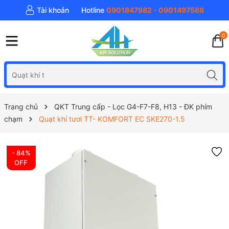
Tài khoản
Hotline
0901847982 - 0901497568
0
Trang chủ
QKT Trung cấp - Lọc G4-F7-F8, H13 - ĐK phím
chạm
Quạt khí tươi TT- KOMFORT EC SKE270-1.5
- 84%
OFF