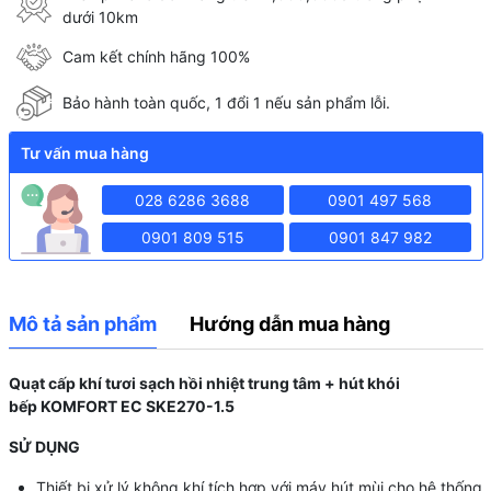
dưới 10km
Cam kết chính hãng 100%
Bảo hành toàn quốc, 1 đổi 1 nếu sản phẩm lỗi.
Tư vấn mua hàng
028 6286 3688
0901 497 568
0901 809 515
0901 847 982
Mô tả sản phẩm
Hướng dẫn mua hàng
Quạt cấp khí tươi sạch hồi nhiệt trung tâm + hút khói
bếp KOMFORT EC SKE270-1.5
SỬ DỤNG
Thiết bị xử lý không khí tích hợp với máy hút mùi cho hệ thống