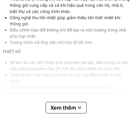
thông gió cung cấp và xả khí hiệu quả trong căn hộ, nhà ở,
biệt thự và các công trình khác.
Công nghệ thu hồi nhiệt giúp giảm thiểu tổn thất nhiệt khi
thông gió.
Điều chỉnh trao đổi không khí để tạo ra môi trường trong nhà
phù hợp nhất.
Tương thích với ống dẫn khí tròn Ø125 mm.
THIẾT KẾ
Vỏ làm từ các tấm thép phủ polymer hai lớp, bên trong có lớp
xốp polypropylene dày 15 mm để cách nhiệt và cách âm.
Thiết bị tích hợp máy hút mùi với các nút điều khiển ở mặt
trước.
Lắp đặt trên tường với các phụ kiện cố định trên vỏ.
Các đầu nối cho ống dẫn khí được đặt ở phía trên thiết bị và
có gioăng cao su để kết nối kín khí.
Tấm bản lề của vỏ đảm bảo dễ dàng truy cập vào bên trong
Xem thêm
để vệ sinh và bảo trì.
QUẠT
Động cơ EC rotor ngoài hiệu suất cao và cánh quạt ly tâm với