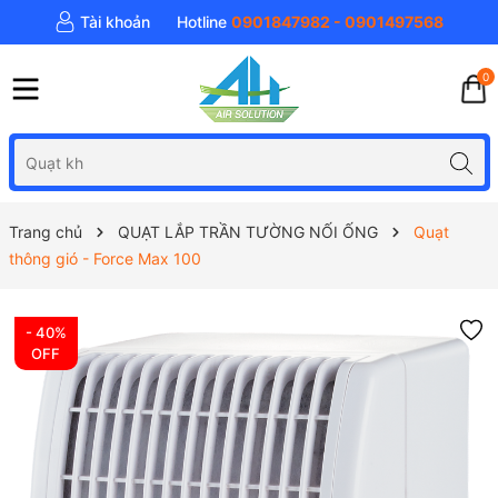
Tài khoản
Hotline
0901847982 - 0901497568
0
Trang chủ
QUẠT LẮP TRẦN TƯỜNG NỐI ỐNG
Quạt
thông gió - Force Max 100
- 40%
OFF