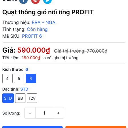
Quạt thông gió nối ống PROFIT
Thương hiệu:
ERA - NGA
Tình trạng:
Còn hàng
Mã SKU:
PROFIT 6
Giá:
590.000₫
Giá thị trường:
770.000₫
Tiết kiệm:
180.000₫
so với giá thị trường
Kích thước:
6
4
5
6
Đặc tính:
STD
STD
BB
12V
−
+
Số lượng: