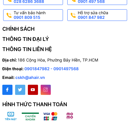
028 6286 3688
0901 497 568
Tư vấn bảo hành
Hỗ trợ sửa chữa
0901 809 515
0901 847 982
CHÍNH SÁCH
THÔNG TIN ĐẠI LÝ
THÔNG TIN LIÊN HỆ
Địa chỉ:
186 Cộng Hòa, Phường Bảy Hiền, TP.HCM
Điện thoại:
0901847982 - 0901497568
Email:
cskh@ahair.vn
HÌNH THỨC THANH TOÁN