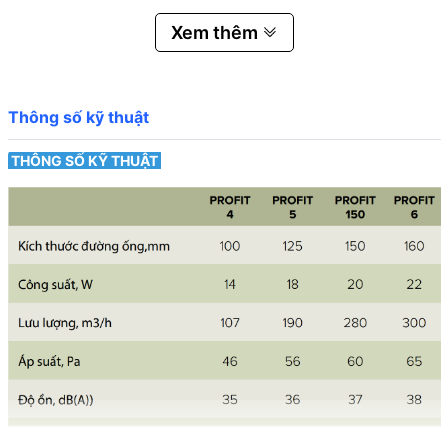
ĐẶC ĐIỂM
Xem thêm
Để gắn vào trục không khí hoặc kết nối với PVC hoặc ống dẫn
khí linh hoạt.
Được thiết kế để cung cấp và thông gió khí thải (chế độ được
đặt tùy thuộc vào cách quạt được gắn vào hệ thống thông
Thông số kỹ thuật
gió).
Động cơ bạc đạn có thể hoạt động liên tục mà không yêu cầu
THÔNG SỐ KỸ THUẬT
bảo trì thêm.
Để kết nối PROFIT 12V với động cơ điện áp cực thấp với
nguồn điện chính 220V/ Hz, điều cần thiết là phải cung cấp
cho máy biến áp chính.
Động cơ sử dụng bạc đạn có thể hoạt động liên tục lên đến
40 000 giờ và tiêu thụ năng lượng thấp. Quạt được thiết kế
để hoạt động liên tục mà không cần bảo trì.
Hệ số bảo vệ chống bụi và nước là IP24.