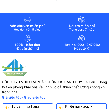
Vận chuyển miễn phí
Đổi trả miễn phí
Hóa đơn trên 5 triệu
Trong vòng 7 ngày
100% Hoàn tiền
Hotline: 0901 847 982
Nếu sản phẩm lỗi
Hỗ trợ 24/7
CÔNG TY TNHH GIẢI PHÁP KHÔNG KHÍ ANH HUY - AH Air - Công
ty tiên phong khai phá về lĩnh vực cải thiện chất lượng không khí
trong nhà.
Giá siêu tốt - Giao siêu tốc.
KÍCH THƯỚC TỔNG THỂ
Tư vấn mua hàng
Khiếu nại - góp ý