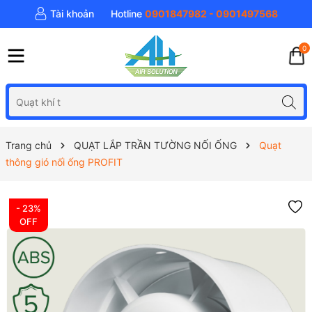
Tài khoản
Hotline
0901847982 - 0901497568
0
Trang chủ
QUẠT LẮP TRẦN TƯỜNG NỐI ỐNG
Quạt
thông gió nối ống PROFIT
- 23%
OFF