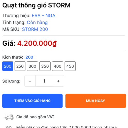
Quạt thông gió STORM
Thương hiệu:
ERA - NGA
Tình trạng:
Còn hàng
Mã SKU:
STORM 200
Giá:
4.200.000₫
Kích thước:
200
200
250
300
350
400
450
−
+
Số lượng:
THÊM VÀO GIỎ HÀNG
MUA NGAY
Gía đã bao gồm VAT
Miễn phí cho đơn hàng trên 2,000,000đ trong phạm vi