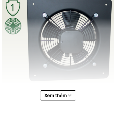
ĐẶC ĐIỂM
Xem thêm
Quạt công nghiệp áp lực thấp có vỏ kim
loại màu đen.