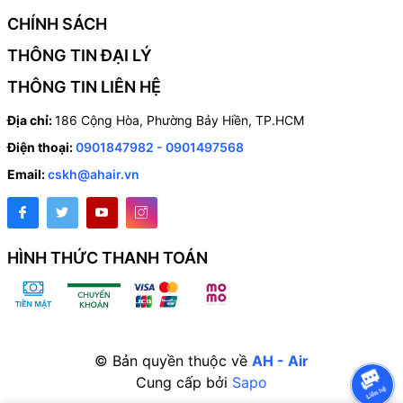
thyristor hoặc autotransformer. Một số
CHÍNH SÁCH
quạt có thể được kết nối với một và cùng
một bộ điều khiển tốc độ, miễn là tổng
THÔNG TIN ĐẠI LÝ
công suất và dòng điện hoạt động của
THÔNG TIN LIÊN HỆ
chúng không vươt quá các tham số của bộ
Địa chỉ:
186 Cộng Hòa, Phường Bảy Hiền, TP.HCM
điều khiển tốc độ định mức.
Điện thoại:
0901847982 - 0901497568
Email:
cskh@ahair.vn
Bảo vệ chống bụi-nước là IPX4, cho động
cơ IP44.
KÍCH THƯỚC TỔNG THỂ
HÌNH THỨC THANH TOÁN
© Bản quyền thuộc về
AH - Air
Cung cấp bởi
Sapo