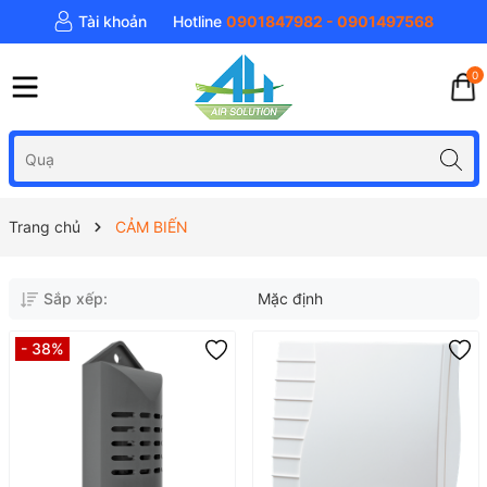
Tài khoản
Hotline
0901847982 - 0901497568
0
Trang chủ
CẢM BIẾN
Sắp xếp:
Mặc định
- 38%