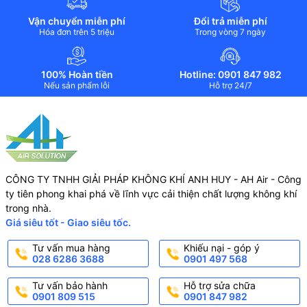
Vận chuyển miễn phí
Đổi trả miễn phí
Hóa đơn trên 5 triệu
Trong vòng 7 ngày
100% Hoàn tiền
Hotline: 0901 847 982
Nếu sản phẩm lỗi
Hỗ trợ 24/7
CÔNG TY TNHH GIẢI PHÁP KHÔNG KHÍ ANH HUY - AH Air - Công
ty tiên phong khai phá về lĩnh vực cải thiện chất lượng không khí
trong nhà.
Giá siêu tốt - Giao siêu tốc.
Tư vấn mua hàng
Khiếu nại - góp ý
028 6286 3688
0901 497 568
Tư vấn bảo hành
Hỗ trợ sửa chữa
0901 809 515
0901 847 982