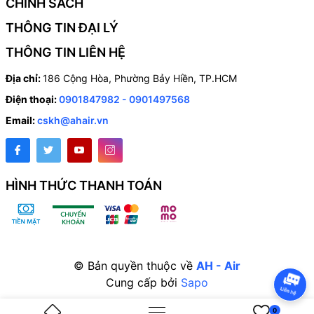
CHÍNH SÁCH
Sau khi lắp đặt bộ chuyển hướng gió dàn nóng, gió nóng sẽ được
THÔNG TIN ĐẠI LÝ
chuyển hướng lên, hướng xuống, qua trái hay phải như bạn mong
THÔNG TIN LIÊN HỆ
muốn. Thế là bạn sẽ thoải mái hóng gió, trồng cây, thư giãn ở ban
công của nhà mình.
Địa chỉ:
186 Cộng Hòa, Phường Bảy Hiền, TP.HCM
Điện thoại:
0901847982 - 0901497568
Email:
cskh@ahair.vn
HÌNH THỨC THANH TOÁN
© Bản quyền thuộc về
AH - Air
Cung cấp bởi
Sapo
0