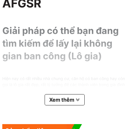
AFGSR
Giải pháp có thể bạn đang
tìm kiếm để lấy lại không
gian ban công (Lô gia)
Hiện nay có rất nhiều nhà chung cư, căn hộ có ban công hay còn
gọi là lô gia rất đẹp, rất lý tưởng để các thành viên trong gia đình
ra đứng ngắm cảnh hoặc hóng gió trong những ngày nóng bức.
Vài gia đình cũng rất thích trồng vài cây cảnh trong khu vực này
Xem thêm
để tạo mảng xanh trong môi trường sống của họ. Tuy nhiên rất
nhiều người không thể hưởng được những cái thú như vậy. Vì
thực tế các lô gia thường được dành cho các dàn nóng của máy
điều hòa không khí được lắp đặt trong không gian này và khi hoạt
động chúng thải ra khí nóng, nên không ai có thể đứng lâu trong