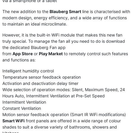
via a smartphone or a tablet
The new addition to the
Blauberg Smart
line is characterised with
modern design, energy efficiency, and a wide array of functions
to maintain an ideal microclimate.
However, it is the built-in WiFi module that makes this new fan
truly special. To manage the fan all you need to do is download
the dedicated Blauberg Fan app
from
App Store
or
Play Market
to remotely control such features
and functions as:
Intelligent humidity control
Temperature sensor feedback operation
Activation and deactivation delay timer
Wide selection of operation modes: Silent, Maximum Speed, 24
Hours Auto, Intermittent Ventilation at Pre-Set Speed
Intermittent Ventilation
Constant Ventilation
Motion sensor feedback operation (Smart IR WiFi modifications)
Smart WiFi
front panels are offered in a wide range of colour
shades to suit a diverse variety of bathrooms, showers and