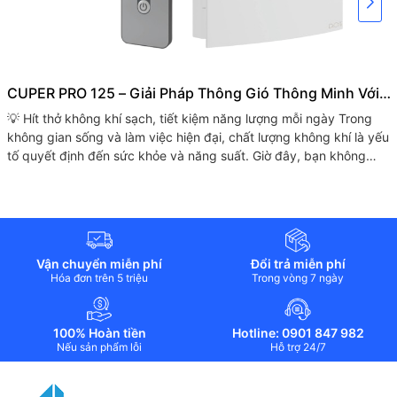
CUPER PRO 125 – Giải Pháp Thông Gió Thông Minh Với
Công Nghệ Hồi Nhiệt Tiên Tiến
💡 Hít thở không khí sạch, tiết kiệm năng lượng mỗi ngày Trong
không gian sống và làm việc hiện đại, chất lượng không khí là yếu
tố quyết định đến sức khỏe và năng suất. Giờ đây, bạn không
cần...
Vận chuyển miễn phí
Đổi trả miễn phí
Hóa đơn trên 5 triệu
Trong vòng 7 ngày
100% Hoàn tiền
Hotline: 0901 847 982
Nếu sản phẩm lỗi
Hỗ trợ 24/7