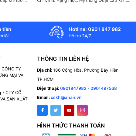
cấp khí tươi
Chí Minh. Hạng mục: Hệ thống Quạt cấp khí tươi
ng hiệu Blauberg
sạch-hút khí thải hồi nhiệt thương hiệu Blauberg
 Công ty Giải
- Đức Tư vấn, thiết kế, thi công: Công ty Giải
Pháp Không Khí Anh Huy Phụ...
 tiền
Hotline: 0901 847 982
 lỗi
Hỗ trợ 24/7
Ý
THÔNG TIN LIÊN HỆ
 - CÔNG TY
Địa chỉ:
186 Cộng Hòa, Phường Bảy Hiền,
NG MẠI VÀ
TP.HCM
Điện thoại:
0901847982 - 0901497568
g - CTY CỔ
Email:
cskh@ahair.vn
VÀ SẢN XUẤT
HÌNH THỨC THANH TOÁN