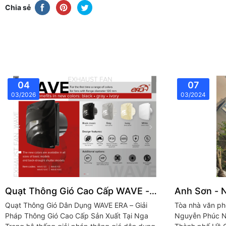
Chia sẻ
04
07
03/2026
03/2024
Quạt Thông Gió Cao Cấp WAVE -
Anh Sơn - 
ERA NGA
Quạt Thông Gió Dân Dụng WAVE ERA – Giải
Tòa nhà văn phòng kế
Pháp Thông Gió Cao Cấp Sản Xuất Tại Nga
Nguyễn Phúc N