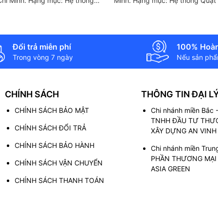
hí Minh. Hạng mục: Hệ thống
Minh. Hạng mục: Hệ thống Quạt 
i sạch-hút khí thải hồi nhiệt
sạch-hút khí thải hồi nhiệt thươ
in Tư vấn, thiết kế, thi
- Đức Tư vấn, thiết kế, thi công:
.
Pháp Không Khí Anh...
Đổi trả miễn phí
100% Hoàn
Trong vòng 7 ngày
Nếu sản phẩm
CHÍNH SÁCH
THÔNG TIN ĐẠI L
CHÍNH SÁCH BẢO MẬT
Chi nhánh miền Bắc
TNHH ĐẦU TƯ THƯƠ
CHÍNH SÁCH ĐỔI TRẢ
XÂY DỰNG AN VINH
CHÍNH SÁCH BẢO HÀNH
Chi nhánh miền Trun
PHẦN THƯƠNG MẠI 
CHÍNH SÁCH VẬN CHUYỂN
ASIA GREEN
CHÍNH SÁCH THANH TOÁN