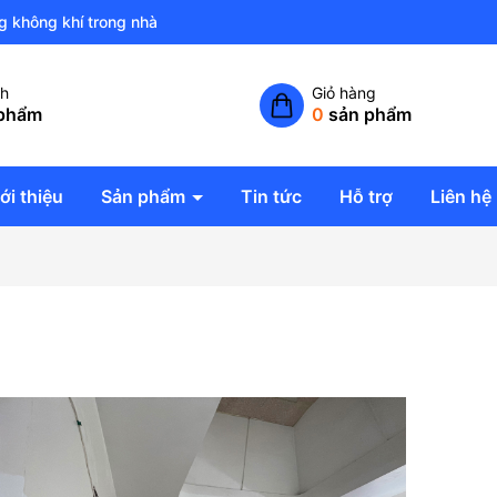
ng không khí trong nhà
ch
Giỏ hàng
phẩm
0
sản phẩm
ới thiệu
Sản phẩm
Tin tức
Hỗ trợ
Liên hệ