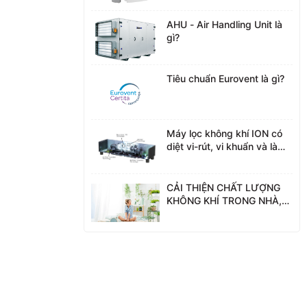
tiến
AHU - Air Handling Unit là
gì?
Tiêu chuẩn Eurovent là gì?
Máy lọc không khí ION có
diệt vi-rút, vi khuẩn và làm
sạch không khí không?
CẢI THIỆN CHẤT LƯỢNG
KHÔNG KHÍ TRONG NHÀ,
GIẢM MỆT MỎI CHO
NGƯỜI LÀM VIỆC