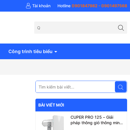
Tài khoản
Hotline
0901847982 - 0901497568
Công trình tiêu biểu
BÀI VIẾT MỚI
CUPER PRO 125 – Giải
pháp thông gió thông minh
với công nghệ hồi nhiệt tiên